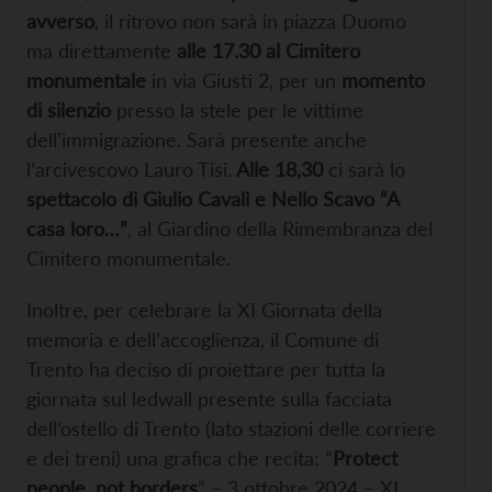
avverso
, il ritrovo non sarà in piazza Duomo
ma direttamente
alle 17.30 al Cimitero
monumentale
in via Giusti 2, per un
momento
di silenzio
presso la stele per le vittime
dell’immigrazione. Sarà presente anche
l’arcivescovo Lauro Tisi.
Alle 18,30
ci sarà lo
spettacolo di Giulio Cavali e Nello Scavo “A
casa loro…”
, al Giardino della Rimembranza del
Cimitero monumentale.
Inoltre, per celebrare la XI Giornata della
memoria e dell’accoglienza, il Comune di
Trento ha deciso di proiettare per tutta la
giornata sul ledwall presente sulla facciata
dell’ostello di Trento (lato stazioni delle corriere
e dei treni) una grafica che recita: “
Protect
people, not borders
” – 3 ottobre 2024 – XI