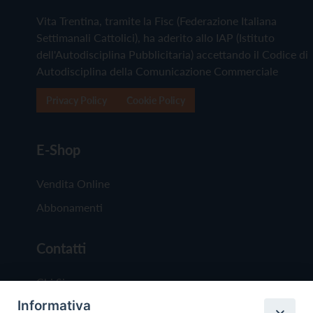
Vita Trentina, tramite la Fisc (Federazione Italiana
Settimanali Cattolici), ha aderito allo IAP (Istituto
dell'Autodisciplina Pubblicitaria) accettando il Codice di
Autodisciplina della Comunicazione Commerciale
Privacy Policy
Cookie Policy
E-Shop
Vendita Online
Abbonamenti
Contatti
Chi Siamo
Informativa
Redazione