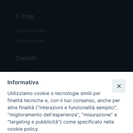
E-Shop
Vendita Online
Abbonamenti
Contatti
Chi Siamo
Informativa
Redazione
Scrivici
Utilizziamo cookie o tecnologie simili per
finalità tecniche e, con il tuo consenso, anche per
altre finalità ("interazioni e funzionalità semplici",
"miglioramento dell'esperienza", "misurazione" e
"targeting e pubblicità") come specificato nella
cookie policy.
Copyright © 2019 - Tutti i diritti riservati - Vit