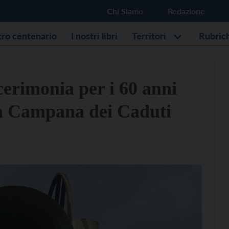
Chi Siamo
Redazione
stro centenario
I nostri libri
Territori
Rubric
cerimonia per i 60 anni
lla Campana dei Caduti