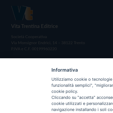
Vita Trentina Editrice
Società Cooperativa
Via Monsignor Endrici, 14 – 38122 Trento
P.IVA e C.F. 00199960220
Informativa
Utilizziamo cookie o tecnologie s
funzionalità semplici", "miglior
cookie policy.
Cliccando su "accetta" acconsent
Copyright © 2019 - Tutti i diritti riservati - Vita
cookie utilizzati e personalizza
navigazione installando i soli co