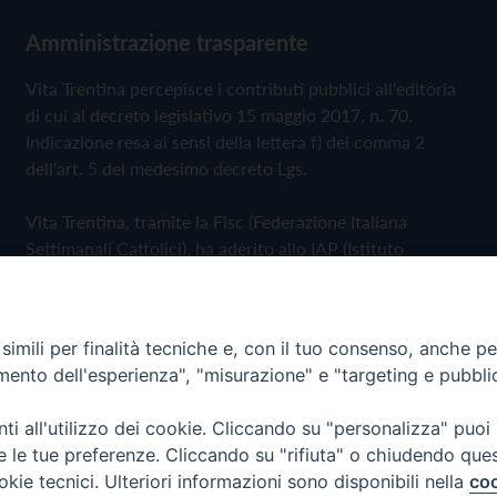
Amministrazione trasparente
Vita Trentina percepisce i contributi pubblici all'editoria
di cui al decreto legislativo 15 maggio 2017, n. 70.
Indicazione resa ai sensi della lettera f) del comma 2
dell'art. 5 del medesimo decreto Lgs.
Vita Trentina, tramite la Fisc (Federazione Italiana
Settimanali Cattolici), ha aderito allo IAP (Istituto
dell'Autodisciplina Pubblicitaria) accettando il Codice di
Autodisciplina della Comunicazione Commerciale
imili per finalità tecniche e, con il tuo consenso, anche per 
Privacy Policy
Cookie Policy
amento dell'esperienza", "misurazione" e "targeting e pubbli
i all'utilizzo dei cookie. Cliccando su "personalizza" puoi
 Trentina Editrice
re le tue preferenze. Cliccando su "rifiuta" o chiudendo que
okie tecnici. Ulteriori informazioni sono disponibili nella
coo