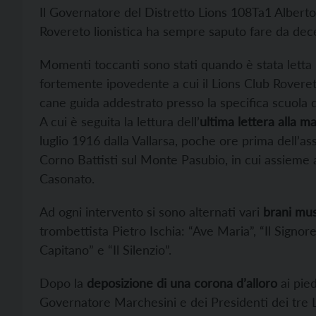
Il Governatore del Distretto Lions 108Ta1 Albert
Rovereto lionistica ha sempre saputo fare da decen
Momenti toccanti sono stati quando è stata lett
fortemente ipovedente a cui il Lions Club Rovere
cane guida addestrato presso la specifica scuola di
A cui è seguita la lettura dell’
ultima lettera alla 
luglio 1916 dalla Vallarsa, poche ore prima dell’as
Corno Battisti sul Monte Pasubio, in cui assieme a
Casonato.
Ad ogni intervento si sono alternati vari
brani mus
trombettista Pietro Ischia: “Ave Maria”, “Il Signo
Capitano” e “Il Silenzio”.
Dopo la
deposizione di una corona d’alloro
ai pie
Governatore Marchesini e dei Presidenti dei tre L