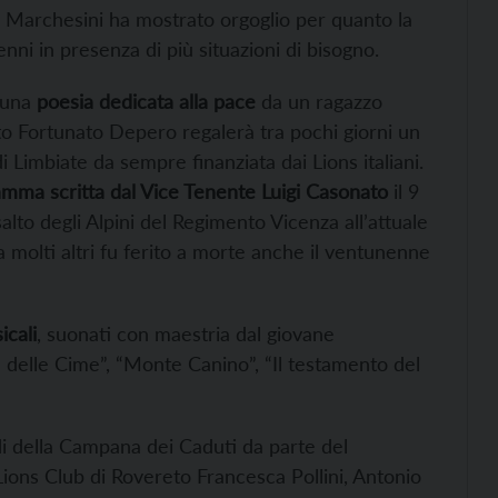
o Marchesini ha mostrato orgoglio per quanto la
ni in presenza di più situazioni di bisogno.
a una
poesia dedicata alla pace
da un ragazzo
to Fortunato Depero regalerà tra pochi giorni un
 Limbiate da sempre finanziata dai Lions italiani.
mamma scritta dal Vice Tenente Luigi Casonato
il 9
salto degli Alpini del Regimento Vicenza all’attuale
 molti altri fu ferito a morte anche il ventunenne
icali
, suonati con maestria dal giovane
re delle Cime”, “Monte Canino”, “Il testamento del
di della Campana dei Caduti da parte del
ions Club di Rovereto Francesca Pollini, Antonio