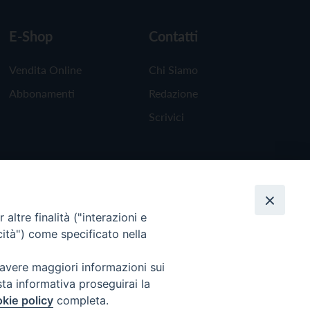
E-Shop
Contatti
Vendita Online
Chi Siamo
Abbonamenti
Redazione
Scrivici
altre finalità ("interazioni e
cità") come specificato nella
 avere maggiori informazioni sui
sta informativa proseguirai la
kie policy
completa.