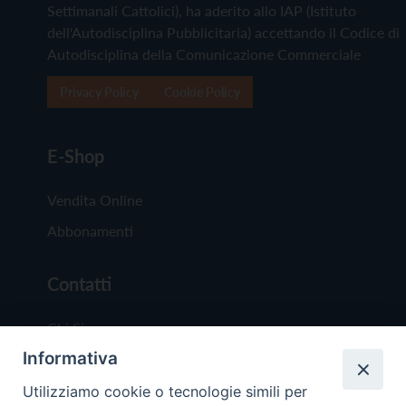
Settimanali Cattolici), ha aderito allo IAP (Istituto
dell'Autodisciplina Pubblicitaria) accettando il Codice di
Autodisciplina della Comunicazione Commerciale
Privacy Policy
Cookie Policy
E-Shop
Vendita Online
Abbonamenti
Contatti
Chi Siamo
Informativa
Redazione
Scrivici
Utilizziamo cookie o tecnologie simili per