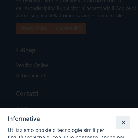
Settimanali Cattolici), ha aderito allo IAP (Istituto
dell'Autodisciplina Pubblicitaria) accettando il Codice di
Autodisciplina della Comunicazione Commerciale
Privacy Policy
Cookie Policy
E-Shop
Vendita Online
Abbonamenti
Contatti
Chi Siamo
Informativa
Redazione
Scrivici
Utilizziamo cookie o tecnologie simili per
finalità tecniche e, con il tuo consenso, anche per