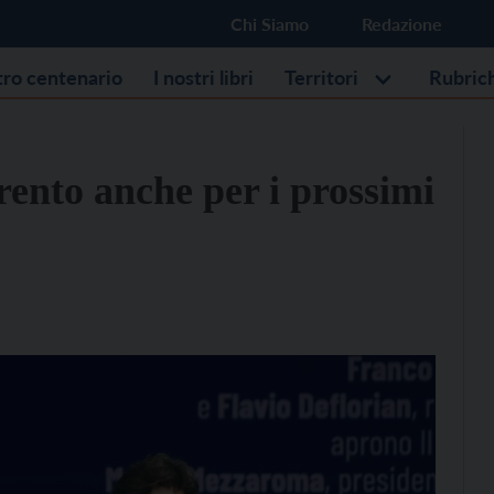
Chi Siamo
Redazione
stro centenario
I nostri libri
Territori
Rubric
Trento anche per i prossimi