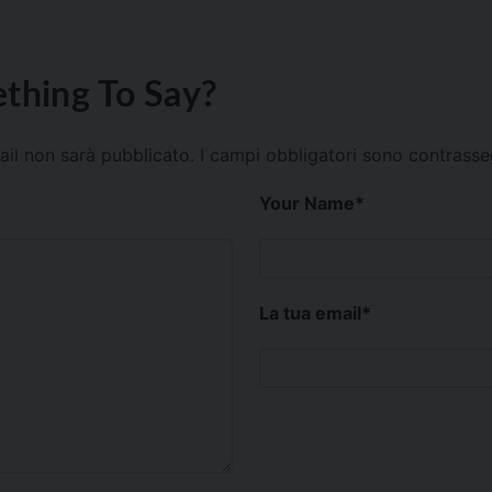
thing To Say?
mail non sarà pubblicato.
I campi obbligatori sono contrass
Your Name
*
La tua email
*