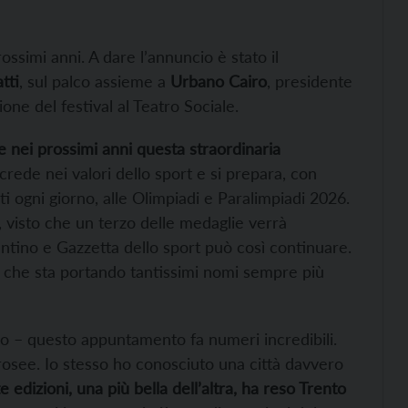
ossimi anni. A dare l’annuncio è stato il
tti
, sul palco assieme a
Urbano Cairo
, presidente
ne del festival al Teatro Sociale.
 nei prossimi anni questa straordinaria
 crede nei valori dello sport e si prepara, con
 ogni giorno, alle Olimpiadi e Paralimpiadi 2026.
, visto che un terzo delle medaglie verrà
entino e Gazzetta dello sport può così continuare.
 che sta portando tantissimi nomi sempre più
ro – questo appuntamento fa numeri incredibili.
 rosee. Io stesso ho conosciuto una città davvero
e edizioni, una più bella dell’altra, ha reso Trento