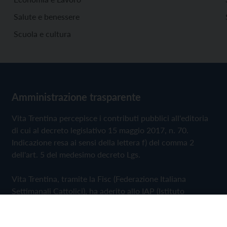
Salute e benessere
Scuola e cultura
Amministrazione trasparente
Vita Trentina percepisce i contributi pubblici all'editoria
di cui al decreto legislativo 15 maggio 2017, n. 70.
Indicazione resa ai sensi della lettera f) del comma 2
dell'art. 5 del medesimo decreto Lgs.
Vita Trentina, tramite la Fisc (Federazione Italiana
Settimanali Cattolici), ha aderito allo IAP (Istituto
dell'Autodisciplina Pubblicitaria) accettando il Codice di
Autodisciplina della Comunicazione Commerciale