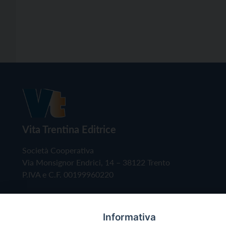
Vita Trentina Editrice
Società Cooperativa
Via Monsignor Endrici, 14 – 38122 Trento
P.IVA e C.F. 00199960220
Informativa