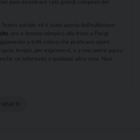
ove puoi incontrare i più grandi campioni del
 Teatro sociale ed è stata aperta dall’esibizione-
ito
, oro e bronzo olimpico alla trave a Parigi
ggiamento a tutti coloro che praticano sport:
l proprio tempo, per esprimersi, e a non avere paura
 anche un infortunio o qualsiasi altra cosa. Non
FUGATTI