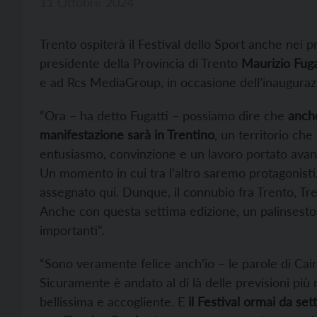
11 Ottobre 2024
Trento ospiterà il Festival dello Sport anche nei pr
presidente della Provincia di Trento
Maurizio Fuga
e ad Rcs MediaGroup, in occasione dell’inaugurazio
“Ora – ha detto Fugatti – possiamo dire che
anche
manifestazione sarà in Trentino
, un territorio che
entusiasmo, convinzione e un lavoro portato avanti
Un momento in cui tra l’altro saremo protagonisti
assegnato qui. Dunque, il connubio fra Trento, Tr
Anche con questa settima edizione, un palinsesto
importanti”.
“Sono veramente felice anch’io – le parole di Cai
Sicuramente è andato al di là delle previsioni più
bellissima e accogliente. E
il Festival ormai da sett