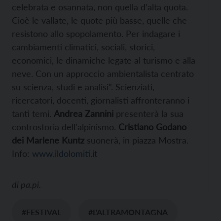
celebrata e osannata, non quella d’alta quota.
Cioè le vallate, le quote più basse, quelle che
resistono allo spopolamento. Per indagare i
cambiamenti climatici, sociali, storici,
economici, le dinamiche legate al turismo e alla
neve. Con un approccio ambientalista centrato
su scienza, studi e analisi”. Scienziati,
ricercatori, docenti, giornalisti affronteranno i
tanti temi.
Andrea Zannini
presenterà la sua
controstoria dell’alpinismo.
Cristiano Godano
dei Marlene Kuntz
suonerà, in piazza Mostra.
Info:
www.ildolomiti.it
di
pa.pi.
#FESTIVAL
#L'ALTRAMONTAGNA