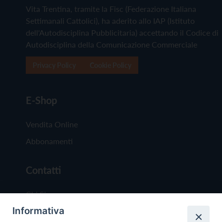
Vita Trentina, tramite la Fisc (Federazione Italiana
Settimanali Cattolici), ha aderito allo IAP (Istituto
dell'Autodisciplina Pubblicitaria) accettando il Codice di
Autodisciplina della Comunicazione Commerciale
Privacy Policy
Cookie Policy
E-Shop
Vendita Online
Abbonamenti
Contatti
Chi Siamo
Informativa
Redazione