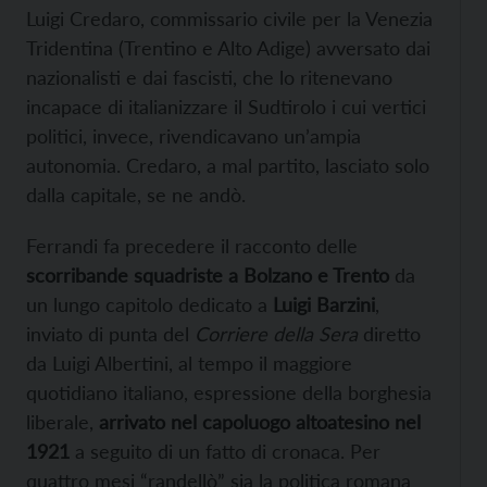
Luigi Credaro, commissario civile per la Venezia
Tridentina (Trentino e Alto Adige) avversato dai
nazionalisti e dai fascisti, che lo ritenevano
incapace di italianizzare il Sudtirolo i cui vertici
politici, invece, rivendicavano un’ampia
autonomia. Credaro, a mal partito, lasciato solo
dalla capitale, se ne andò.
Ferrandi fa precedere il racconto delle
scorribande squadriste a Bolzano e Trento
da
un lungo capitolo dedicato a
Luigi Barzini
,
inviato di punta del
Corriere della Sera
diretto
da Luigi Albertini, al tempo il maggiore
quotidiano italiano, espressione della borghesia
liberale,
arrivato nel capoluogo altoatesino nel
1921
a seguito di un fatto di cronaca. Per
quattro mesi “randellò” sia la politica romana