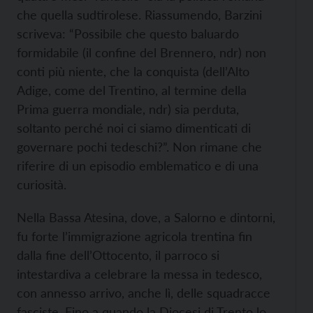
che quella sudtirolese. Riassumendo, Barzini
scriveva: “Possibile che questo baluardo
formidabile (il confine del Brennero, ndr) non
conti più niente, che la conquista (dell’Alto
Adige, come del Trentino, al termine della
Prima guerra mondiale, ndr) sia perduta,
soltanto perché noi ci siamo dimenticati di
governare pochi tedeschi?”. Non rimane che
riferire di un episodio emblematico e di una
curiosità.
Nella Bassa Atesina, dove, a Salorno e dintorni,
fu forte l’immigrazione agricola trentina fin
dalla fine dell’Ottocento, il parroco si
intestardiva a celebrare la messa in tedesco,
con annesso arrivo, anche lì, delle squadracce
fasciste. Fino a quando la Diocesi di Trento lo