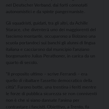
nel Deutscher Verband, dai forti connotati
autonomistici e da spinte pangermaniste.
Gli squadristi, guidati, tra gli altri, da Achille
Starace, che diventerà uno dei maggiorenti del
fascismo montante, occuparono a Bolzano una
scuola portandoci sui banchi gli alunni di lingua
italiana e cacciarono dal municipio l’anziano
borgomastro Julius Perathoner, in carica da un
quarto di secolo.
“Il proposito ultimo – scrive Ferrandi – era
quello di ribaltare l’assetto democratico della
città”. Furono botte, una trentina i feriti mentre
le forze di pubblica sicurezza se non conniventi
non è che si siano dannate l’anima per
contrastare i fascisti. Obiettivo, a Trento, fu