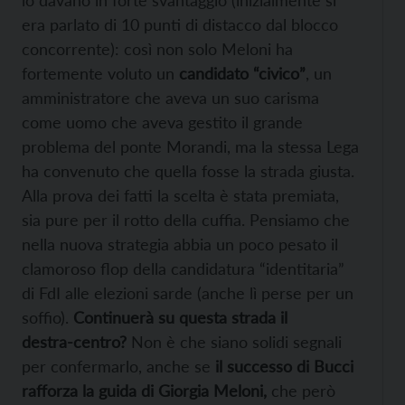
lo davano in forte svantaggio (inizialmente si
era parlato di 10 punti di distacco dal blocco
concorrente): così non solo Meloni ha
fortemente voluto un
candidato “civico”
, un
amministratore che aveva un suo carisma
come uomo che aveva gestito il grande
problema del ponte Morandi, ma la stessa Lega
ha convenuto che quella fosse la strada giusta.
Alla prova dei fatti la scelta è stata premiata,
sia pure per il rotto della cuffia. Pensiamo
che
nella nuova strategia abbia un poco pesato il
clamoroso flop della candidatura “identitaria”
di FdI alle elezioni sarde (anche lì perse per un
soffio).
Continuerà su questa strada il
destra‑centro?
Non è che siano solidi segnali
per confermarlo, anche se
il successo di Bucci
rafforza la guida di Giorgia Meloni,
che però