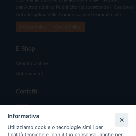
dell'Autodisciplina Pubblicitaria) accettando il Codice di
Autodisciplina della Comunicazione Commerciale
Privacy Policy
Cookie Policy
E-Shop
Vendita Online
Abbonamenti
Contatti
Chi Siamo
Informativa
Redazione
Scrivici
Utilizziamo cookie o tecnologie simili per
finalità tecniche e, con il tuo consenso, anche per