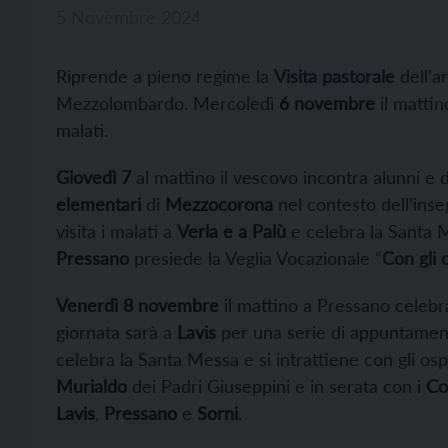
5 Novembre 2024
Riprende a pieno regime la
Visita pastorale
dell’
Mezzolombardo. Mercoledì
6 novembre
il matti
malati.
Giovedì 7
al mattino il vescovo incontra alunni e
elementari
di
Mezzocorona
nel contesto dell’ins
visita i malati a
Verla e a Palù
e celebra la Santa M
Pressano
presiede la Veglia Vocazionale “
Con gli 
Venerdì 8 novembre
il mattino a Pressano celebra
giornata sarà a
Lavis
per una serie di appuntamenti
celebra la Santa Messa e si intrattiene con gli ospi
Murialdo
dei Padri Giuseppini e in serata con i
Co
Lavis
,
Pressano
e
Sorni
.