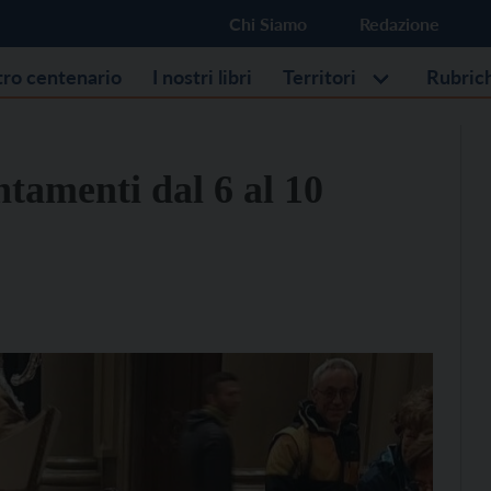
Chi Siamo
Redazione
stro centenario
I nostri libri
Territori
Rubric
ntamenti dal 6 al 10