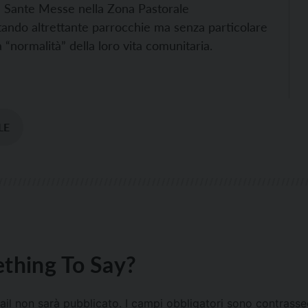
 Sante Messe nella Zona Pastorale
tando altrettante parrocchie ma senza particolare
 “normalità” della loro vita comunitaria.
LE
thing To Say?
mail non sarà pubblicato.
I campi obbligatori sono contrass