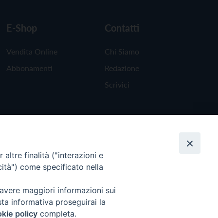
E-Shop
Contatti
Vendita Online
Chi Siamo
Abbonamenti
Redazione
Scrivici
altre finalità ("interazioni e
cità") come specificato nella
 avere maggiori informazioni sui
sta informativa proseguirai la
kie policy
completa.