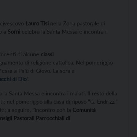
arcivescovo
Lauro Tisi
nella Zona pastorale di
no a
Sorni
celebra la Santa Messa e incontra i
 docenti di alcune
classi
egnamento di religione cattolica. Nel pomeriggio
essa a Palù di Giovo. La sera a
occhi di Dio
”.
 la Santa Messa e incontra i malati. Il resto della
: nel pomeriggio alla casa di riposo “G. Endrizzi”
ti; a seguire, l’incontro con la
Comunità
nsigli Pastorali Parrocchiali di