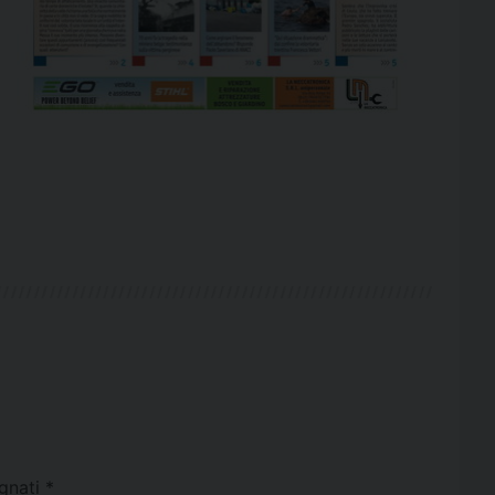
egnati
*