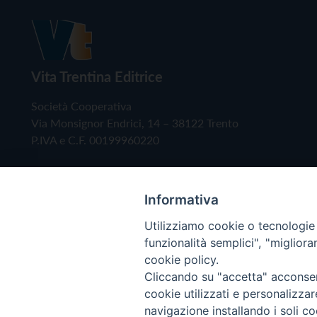
Vita Trentina Editrice
Società Cooperativa
Via Monsignor Endrici, 14 – 38122 Trento
P.IVA e C.F. 00199960220
Informativa
Utilizziamo cookie o tecnologie s
funzionalità semplici", "miglior
cookie policy.
Cliccando su "accetta" acconsent
Copyright © 2019 - Tutti i diritti riservati - Vita
cookie utilizzati e personalizza
navigazione installando i soli co