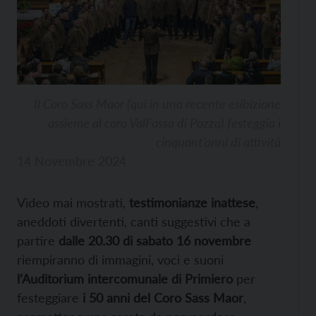
Il Coro Sass Maor (qui in una recente esibizione
assieme al coro ValFassa di Pozza) festeggia i
cinquant’anni di attività
14 Novembre 2024
Video mai mostrati,
testimonianze inattese
,
aneddoti divertenti, canti suggestivi che a
partire
dalle 20.30 di sabato 16 novembre
riempiranno di immagini, voci e suoni
l’Auditorium intercomunale di Primiero
per
festeggiare
i 50 anni del Coro Sass Maor
,