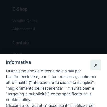
E-Shop
Vendita Online
Abbonamenti
Contatti
Chi Siamo
Informativa
Redazione
Scrivici
Utilizziamo cookie o tecnologie simili per
finalità tecniche e, con il tuo consenso, anche per
altre finalità ("interazioni e funzionalità semplici",
"miglioramento dell'esperienza", "misurazione" e
"targeting e pubblicità") come specificato nella
cookie policy.
Copyright © 2019 - Tutti i diritti riservati - Vit
Cliccando su "accetta" acconsenti all'utilizzo dei