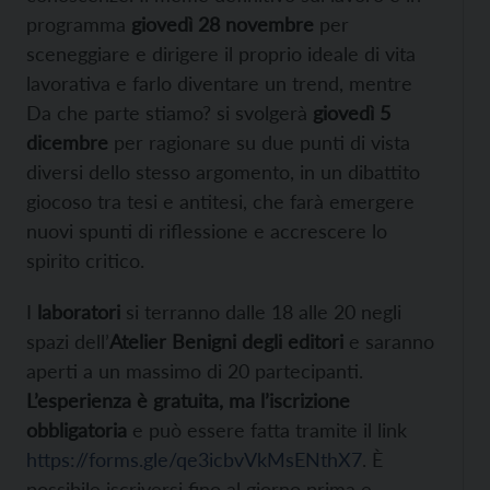
programma
giovedì 28 novembre
per
sceneggiare e dirigere il proprio ideale di vita
lavorativa e farlo diventare un trend, mentre
Da che parte stiamo? si svolgerà
giovedì 5
dicembre
per ragionare su due punti di vista
diversi dello stesso argomento, in un dibattito
giocoso tra tesi e antitesi, che farà emergere
nuovi spunti di riflessione e accrescere lo
spirito critico.
I
laboratori
si terranno dalle 18 alle 20 negli
spazi dell’
Atelier Benigni degli editori
e saranno
aperti a un massimo di 20 partecipanti.
L’esperienza è gratuita, ma l’iscrizione
obbligatoria
e può essere fatta tramite il link
https://forms.gle/qe3icbvVkMsENthX7
. È
possibile iscriversi fino al giorno prima e