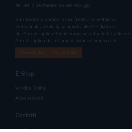
dell'art. 5 del medesimo decreto Lgs.
Vita Trentina, tramite la Fisc (Federazione Italiana
Settimanali Cattolici), ha aderito allo IAP (Istituto
dell'Autodisciplina Pubblicitaria) accettando il Codice di
Autodisciplina della Comunicazione Commerciale
Privacy Policy
Cookie Policy
E-Shop
Vendita Online
Abbonamenti
Contatti
Chi Siamo