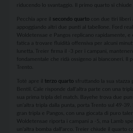
riducendo lo svantaggio. Il primo quarto si chiude
Pecchia apre il
secondo quarto
con due tiri liber
appoggiando altri due punti al tabellone. Ford real
Woldetensae e Pangos replicano rapidamente, e con
fatica a trovare fluidità offensiva per alcuni minu
lunetta. Treier firma il -3 per i campani, mantenen
fondamentale che ridà ossigeno ai bianconeri. Il 
Trento.
Totè apre il
terzo quarto
sfruttando la sua stazza 
Bentil. Cale risponde dall’altra parte con una trip
sua prima tripla del match. Bayehe trova due pun
un’altra tripla dalla punta, porta Trento sul 49-3
gran tripla e Pangos, con una giocata di puro talen
Woldetensae riporta i campani a -5, ma Lamb spez
un’altra bomba dall’arco. Treier chiude il quarto co