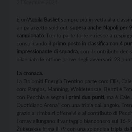
2 Dicembre 2024
È un’
Aquila Basket
sempre più in vetta alla classi
un palazzetto sold out,
supera anche Napoli per 9
campionato
. Trento parte forte e riesce a respinge
consolidando il
primo posto in classifica con 4 pun
impressionante di squadra
, con il contributo deci
bilanciato le ottime prove degli avversari: 23 pu
La cronaca.
La Dolomiti Energia Trentino parte con: Ellis, C
con: Pangos, Manning, Woldetensae, Bentil e Totè.
con Pecchia e segna i
primi due punti
, ma è Cale 
Quotidiano Arena” con una tripla dall’angolo. Tren
grazie ai rimbalzi offensivi e al contributo di Pecc
Forray allungano il vantaggio bianconero sul 16-9
Žukauskas firma il +9 con una splendida tripla d