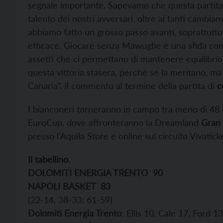
segnale importante. Sapevamo che questa partita p
talento dei nostri avversari, oltre ai tanti cambi
abbiamo fatto un grosso passo avanti, soprattutto 
efficace. Giocare senza Mawugbe è una sfida comp
assetti che ci permettano di mantenere equilibrio 
questa vittoria stasera, perché se la meritano, ma
Canaria”, il commento al termine della partita di
c
I bianconeri torneranno in campo tra meno di 48 o
EuroCup, dove affronteranno la Dreamland
Gran 
presso l’Aquila Store e online sul circuito Vivatick
Il tabellino.
DOLOMITI ENERGIA TRENTO
90
NAPOLI BASKET
83
(22-14, 38-33; 61-59)
Dolomiti Energia Trento
: Ellis 10, Cale 17, Ford 