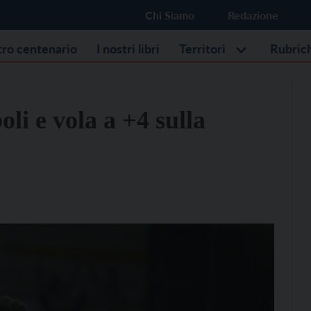
Chi Siamo
Redazione
stro centenario
I nostri libri
Territori
Rubric
li e vola a +4 sulla