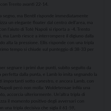
 con Trento avanti 22-14.
i a segno, ma Bentil risponde immediatamente
izza un elegante floater dal centro dell’area, ma
 l’aiuto di Totè Napoli si riporta a -4. Trento
ti, ma Lamb riesce a interrompere il digiuno dalla
do alta la pressione. Ellis risponde con una tripla
primo tempo si chiude sul punteggio di 38-33 per
per segnare i primi due punti, subito seguito da
la perfetta dalla punta, e Lamb lo imita segnando la
ti importanti sotto canestro, e ancora Lamb, con
9. Napoli però non molla: Woldetensae infila una
to, accorcia ulteriormente. Un’altra tripla di
za il momento positivo degli avversari con
n una tripla decisiva che sigla il 61-59,