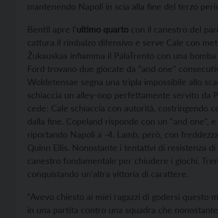
mantenendo Napoli in scia alla fine del terzo peri
Bentil apre l’
ultimo quarto
con il canestro del p
cattura il rimbalzo difensivo e serve Cale con metri
Žukauskas infiamma il PalaTrento con una bomba da
Ford trovano due giocate da “and one” consecutiv
Woldetensae segna una tripla impossibile allo sc
schiaccia un alley-oop perfettamente servito da 
cede: Cale schiaccia con autorità, costringendo c
dalla fine. Copeland risponde con un “and one”, e W
riportando Napoli a -4. Lamb, però, con freddezza
Quinn Ellis. Nonostante i tentativi di resistenza d
canestro fondamentale per chiudere i giochi. Tren
conquistando un’altra vittoria di carattere.
“Avevo chiesto ai miei ragazzi di godersi questo 
in una partita contro una squadra che nonostante 