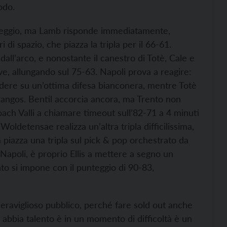
odo.
areggio, ma Lamb risponde immediatamente,
 di spazio, che piazza la tripla per il 66-61.
ll’arco, e nonostante il canestro di Totè, Cale e
e, allungando sul 75-63. Napoli prova a reagire:
adere su un’ottima difesa bianconera, mentre Totè
Pangos. Bentil accorcia ancora, ma Trento non
oach Valli a chiamare timeout sull’82-71 a 4 minuti
oldetensae realizza un’altra tripla difficilissima,
 piazza una tripla sul pick & pop orchestrato da
i Napoli, è proprio Ellis a mettere a segno un
to si impone con il punteggio di 90-83,
meraviglioso pubblico, perché fare sold out anche
abbia talento è in un momento di difficoltà è un