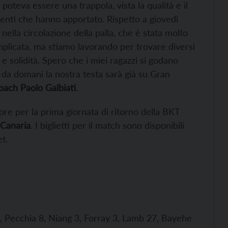
oteva essere una trappola, vista la qualità e il
amenti che hanno apportato. Rispetto a giovedì
nella circolazione della palla, che è stata molto
licata, ma stiamo lavorando per trovare diversi
e solidità. Spero che i miei ragazzi si godano
 da domani la nostra testa sarà già su Gran
oach Paolo Galbiati
.
re per la prima giornata di ritorno della BKT
Canaria
. I biglietti per il match sono disponibili
et.
13, Pecchia 8, Niang 3, Forray 3, Lamb 27, Bayehe