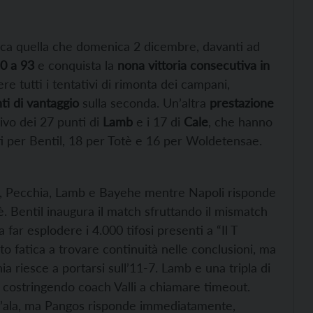
fica quella che domenica 2 dicembre, davanti ad
0 a 93
e conquista la
nona vittoria consecutiva in
re tutti i tentativi di rimonta dei campani,
ti di vantaggio
sulla seconda. Un’altra
prestazione
sivo dei 27 punti di
Lamb
e i 17 di
Cale
, che hanno
nti per Bentil, 18 per Totè e 16 per Woldetensae.
ale, Pecchia, Lamb e Bayehe mentre Napoli risponde
 Bentil inaugura il match sfruttando il mismatch
a far esplodere i 4.000 tifosi presenti a “Il T
to fatica a trovare continuità nelle conclusioni, ma
hia riesce a portarsi sull’11-7. Lamb e una tripla di
, costringendo coach Valli a chiamare timeout.
all’ala, ma Pangos risponde immediatamente,