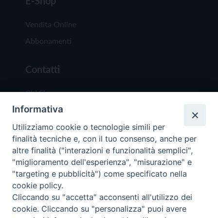
E-Shop
Vendita Online
Abbonamenti
Contatti
Chi Siamo
Informativa
Redazione
Scrivici
Utilizziamo cookie o tecnologie simili per
finalità tecniche e, con il tuo consenso, anche per
altre finalità ("interazioni e funzionalità semplici",
"miglioramento dell'esperienza", "misurazione" e
"targeting e pubblicità") come specificato nella
cookie policy.
Copyright © 2019 - Tutti i diritti riservati - Vit
Cliccando su "accetta" acconsenti all'utilizzo dei
Trentina Editrice
cookie. Cliccando su "personalizza" puoi avere