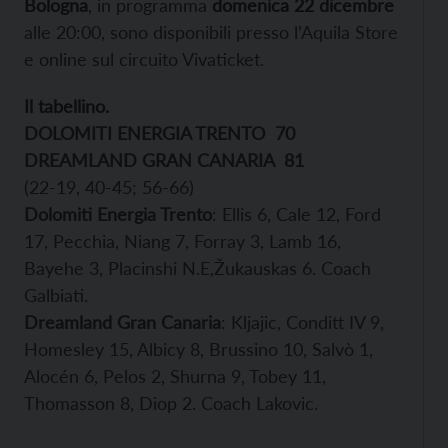
Bologna
, in programma
domenica 22 dicembre
alle 20:00, sono disponibili presso l’Aquila Store
e online sul circuito Vivaticket.
Il tabellino.
DOLOMITI ENERGIA TRENTO
70
DREAMLAND GRAN CANARIA
81
(22-19, 40-45; 56-66)
Dolomiti Energia Trento
: Ellis 6, Cale 12, Ford
17, Pecchia, Niang 7, Forray 3, Lamb 16,
Bayehe 3, Placinshi N.E,Žukauskas 6. Coach
Galbiati.
Dreamland Gran Canaria
: Kljajic, Conditt IV 9,
Homesley 15, Albicy 8, Brussino 10, Salvò 1,
Alocén 6, Pelos 2, Shurna 9, Tobey 11,
Thomasson 8, Diop 2.
Coach Lakovic.