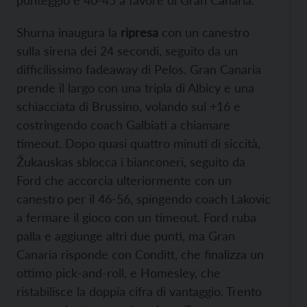
punteggio è 40-45 a favore di Gran Canaria.
Shurna inaugura la
ripresa
con un canestro
sulla sirena dei 24 secondi, seguito da un
difficilissimo fadeaway di Pelos. Gran Canaria
prende il largo con una tripla di Albicy e una
schiacciata di Brussino, volando sul +16 e
costringendo coach Galbiati a chiamare
timeout. Dopo quasi quattro minuti di siccità,
Žukauskas sblocca i bianconeri, seguito da
Ford che accorcia ulteriormente con un
canestro per il 46-56, spingendo coach Lakovic
a fermare il gioco con un timeout. Ford ruba
palla e aggiunge altri due punti, ma Gran
Canaria risponde con Conditt, che finalizza un
ottimo pick-and-roll, e Homesley, che
ristabilisce la doppia cifra di vantaggio. Trento