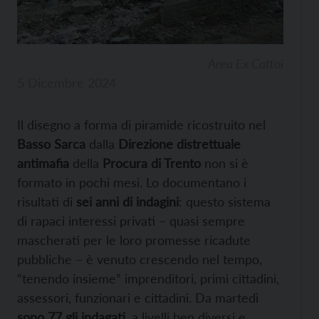
Area Ex Cattoi
5 Dicembre 2024
Il disegno a forma di piramide ricostruito nel
Basso Sarca
dalla
Direzione distrettuale
antimafia
della
Procura di Trento
non si è
formato in pochi mesi. Lo documentano i
risultati di
sei anni di indagini
: questo sistema
di rapaci interessi privati – quasi sempre
mascherati per le loro promesse ricadute
pubbliche – è venuto crescendo nel tempo,
“tenendo insieme” imprenditori, primi cittadini,
assessori, funzionari e cittadini. Da martedì
sono 77 gli indagati
, a livelli ben diversi e