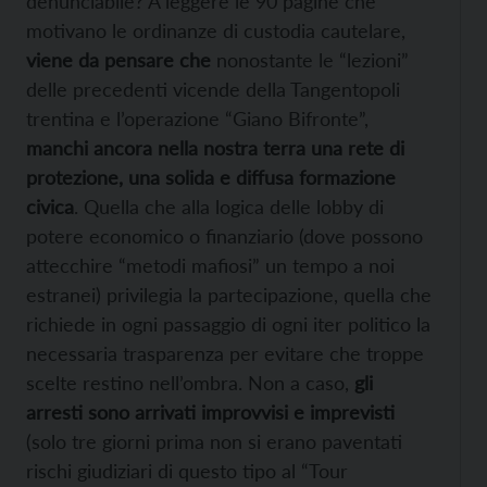
denunciabile? A leggere le 90 pagine che
motivano le ordinanze di custodia cautelare,
viene da pensare che
nonostante le “lezioni”
delle precedenti vicende della Tangentopoli
trentina e l’operazione “Giano Bifronte”,
manchi ancora nella nostra terra una rete di
protezione, una solida e diffusa formazione
civica
. Quella che alla logica delle lobby di
potere economico o finanziario (dove possono
attecchire “metodi mafiosi” un tempo a noi
estranei) privilegia la partecipazione, quella che
richiede in ogni passaggio di ogni iter politico la
necessaria trasparenza per evitare che troppe
scelte restino nell’ombra. Non a caso,
gli
arresti sono arrivati improvvisi e imprevisti
(solo tre giorni prima non si erano paventati
rischi giudiziari di questo tipo al “Tour