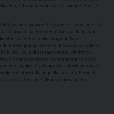
o alla volta, ci faranno conoscere Giuseppe Pinelli e
l 1969, quando avevano 8 e 9 anni e si conclude il 9
ta al Quirinale dal Presidente Giorgio Napolitano
diciottesima vittima della strage di Piazza
e di entrare gradualmente in una storia complessa
il loro livello di consapevolezza, s’infittisce
politico e il contesto storico. Contemporaneamente,
che può seguire lo sviluppo della storia personale
adimenti storici di cui quella storia è riflesso: le
trategia della tensione”, l’Europa divisa in due