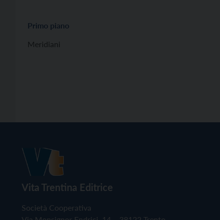
Primo piano
Meridiani
Vita Trentina Editrice
Società Cooperativa
Via Monsignor Endrici, 14 – 38122 Trento