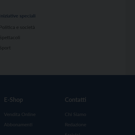
Iniziative speciali
Politica e società
Spettacoli
Sport
E-Shop
Contatti
Vendita Online
Chi Siamo
Abbonamenti
Redazione
Scrivici