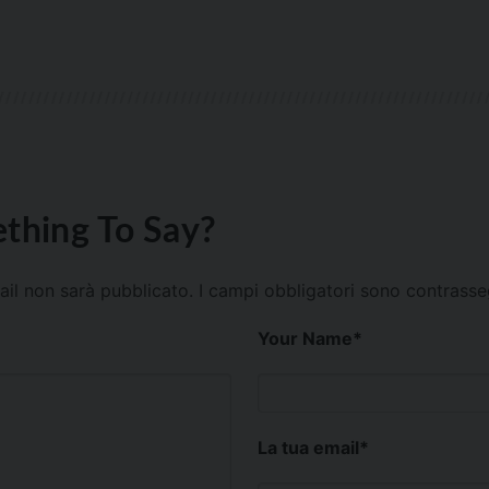
thing To Say?
mail non sarà pubblicato.
I campi obbligatori sono contrass
Your Name
*
La tua email
*