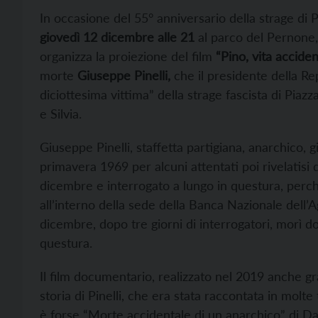
In occasione del 55° anniversario della strage di
giovedì 12 dicembre alle 21
al parco del Pernone, 
organizza la proiezione del film
“Pino, vita accide
morte
Giuseppe Pinelli,
che il presidente della Re
diciottesima vittima” della strage fascista di Piazza
e Silvia.
Giuseppe Pinelli, staffetta partigiana, anarchico, g
primavera 1969 per alcuni attentati poi rivelatisi 
dicembre e interrogato a lungo in questura, perch
all’interno della sede della Banca Nazionale dell’Ag
dicembre, dopo tre giorni di interrogatori, morì d
questura.
Il film documentario, realizzato nel 2019 anche 
storia di Pinelli, che era stata raccontata in molte
è forse “Morte accidentale di un anarchico” di Dar