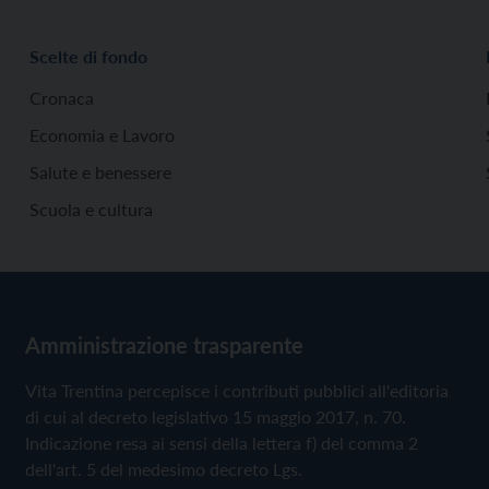
Scelte di fondo
Cronaca
Economia e Lavoro
Salute e benessere
Scuola e cultura
Amministrazione trasparente
Vita Trentina percepisce i contributi pubblici all'editoria
di cui al decreto legislativo 15 maggio 2017, n. 70.
Indicazione resa ai sensi della lettera f) del comma 2
dell'art. 5 del medesimo decreto Lgs.