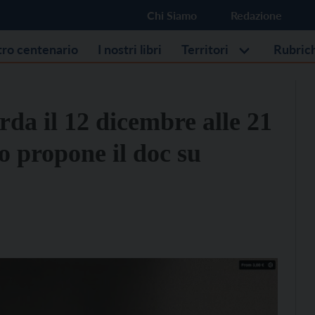
Chi Siamo
Redazione
stro centenario
I nostri libri
Territori
Rubric
da il 12 dicembre alle 21
o propone il doc su