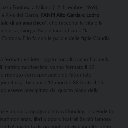
 Piazza Fontana a Milano (12 dicembre 1969),
a Riva del Garda, l’
ANPI Alto Garda e Ledro
ntale di un anarchico”
, che racconta la vita e la
pubblica, Giorgio Napolitano, chiamò “la
 Fontana. E lo fa con le parole delle figlie Claudia
ià fermato ed interrogato con altri anarchici nella
di matrice neofascista, venne fermato il 12
é ritenuto corresponsabile dell’attentato
ricoltura, che causò 17 morti e 88 feriti. Il 15
opo essere precipitato dal quarto piano della
grazie a una campagna di crowdfunding, riprende la
 testimonianze, libri e opere teatrali (la più famosa
io Fo), ma lo fa da un punto di vista inedito: sono