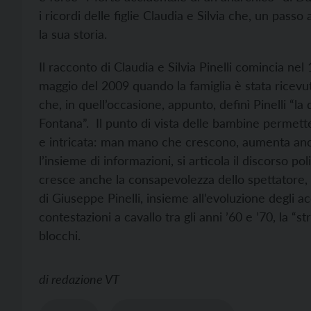
i ricordi delle figlie Claudia e Silvia che, un pass
la sua storia.
Il racconto di Claudia e Silvia Pinelli comincia ne
maggio del 2009 quando la famiglia è stata ricevu
che, in quell’occasione, appunto, definì Pinelli “la 
Fontana”. Il punto di vista delle bambine permett
e intricata: man mano che crescono, aumenta anche 
l’insieme di informazioni, si articola il discorso 
cresce anche la consapevolezza dello spettatore, 
di Giuseppe Pinelli, insieme all’evoluzione degli acc
contestazioni a cavallo tra gli anni ’60 e ’70, la “s
blocchi.
di
redazione VT