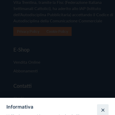
Vita Trentina, tramite la Fisc (Federazione Italiana
Settimanali Cattolici), ha aderito allo IAP (Istituto
dell'Autodisciplina Pubblicitaria) accettando il Codice di
Autodisciplina della Comunicazione Commerciale
Privacy Policy
Cookie Policy
E-Shop
Vendita Online
Abbonamenti
Contatti
Chi Siamo
Informativa
Redazione