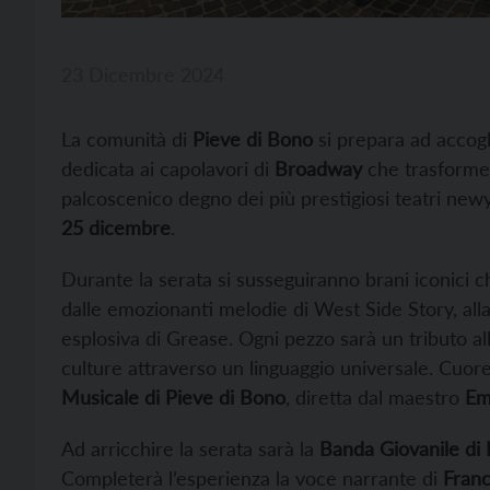
23 Dicembre 2024
La comunità di
Pieve di Bono
si prepara ad accogl
dedicata ai capolavori di
Broadway
che trasforme
palcoscenico degno dei più prestigiosi teatri new
25 dicembre
.
Durante la serata si susseguiranno brani iconici c
dalle emozionanti melodie di West Side Story, alla
esplosiva di Grease. Ogni pezzo sarà un tributo al
culture attraverso un linguaggio universale. Cuore
Musicale di Pieve di Bono
, diretta dal maestro
Emi
Ad arricchire la serata sarà la
Banda Giovanile di
Completerà l’esperienza la voce narrante di
Fran