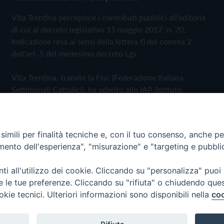
Vita Trentina percepisce i contributi pubblici all'editoria
di cui al decreto legislativo 15 maggio 2017, n. 70.
Indicazione resa ai sensi della lettera f) del comma 2
dell'art. 5 del medesimo decreto Lgs.
Vita Trentina, tramite la Fisc (Federazione Italiana
Settimanali Cattolici), ha aderito allo IAP (Istituto
dell'Autodisciplina Pubblicitaria) accettando il Codice di
Autodisciplina della Comunicazione Commerciale
imili per finalità tecniche e, con il tuo consenso, anche per 
Privacy Policy
Cookie Policy
amento dell'esperienza", "misurazione" e "targeting e pubbli
i all'utilizzo dei cookie. Cliccando su "personalizza" puoi
 Trentina Editrice
re le tue preferenze. Cliccando su "rifiuta" o chiudendo que
okie tecnici. Ulteriori informazioni sono disponibili nella
coo