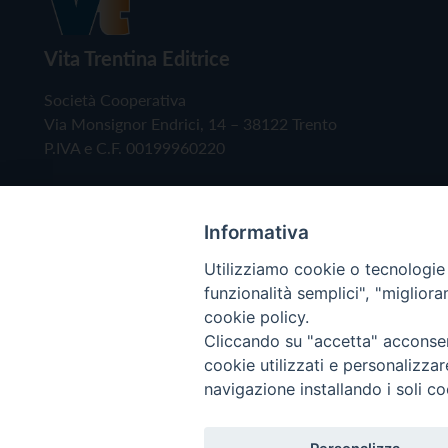
Vita Trentina Editrice
Società Cooperativa
Via Monsignor Endrici, 14 – 38122 Trento
P.IVA e C.F. 00199960220
Informativa
Utilizziamo cookie o tecnologie s
funzionalità semplici", "miglior
cookie policy.
Cliccando su "accetta" acconsent
Copyright © 2019 - Tutti i diritti riservati - Vita
cookie utilizzati e personalizza
navigazione installando i soli co
Privacy Policy