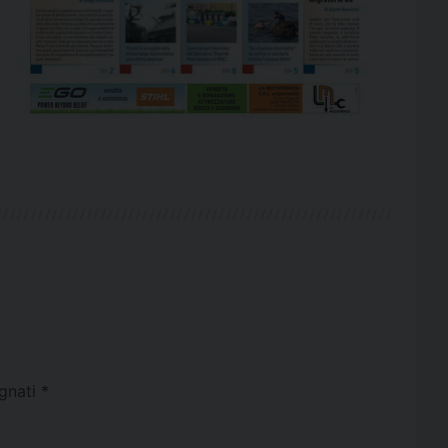
egnati
*