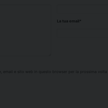
La tua email
*
e, email e sito web in questo browser per la prossima vol