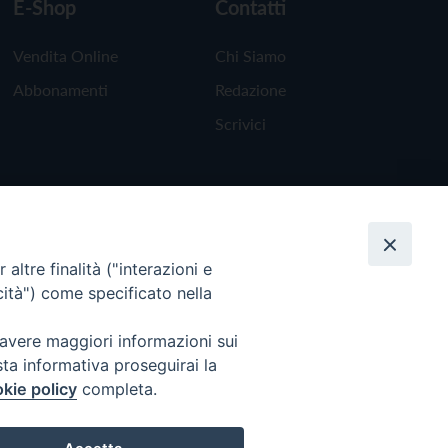
E-Shop
Contatti
Vendita Online
Chi Siamo
Abbonamenti
Redazione
Scrivici
altre finalità ("interazioni e
cità") come specificato nella
 avere maggiori informazioni sui
sta informativa proseguirai la
kie policy
completa.
Torna all'inizio