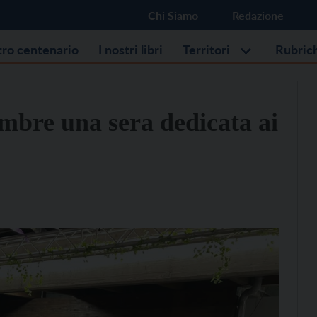
Chi Siamo
Redazione
stro centenario
I nostri libri
Territori
Rubric
embre una sera dedicata ai