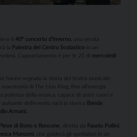
iere il
40° concerto d’inverno
, una serata
rà la
Palestra del Centro Scolastico
in un
yorkesi. L’appuntamento è per le 21 di
mercoledì
he hanno segnato la storia del teatro musicale:
 maestosità di The Lion King, fino all’energia
la potenza della musica, capace di unire cuori e
 pulsante dell’evento sarà la storica
Banda
lio Armani.
 Pieve di Bono e Roncone
, diretta da
Fausto Pollini
.
cesca Manzoni
, che guiderà gli spettatori in un