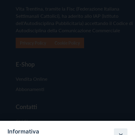
Vita Trentina, tramite la Fisc (Federazione Italiana
Settimanali Cattolici), ha aderito allo IAP (Istituto
dell'Autodisciplina Pubblicitaria) accettando il Codice di
Autodisciplina della Comunicazione Commerciale
Privacy Policy
Cookie Policy
E-Shop
Vendita Online
Abbonamenti
Contatti
Chi Siamo
Informativa
Redazione