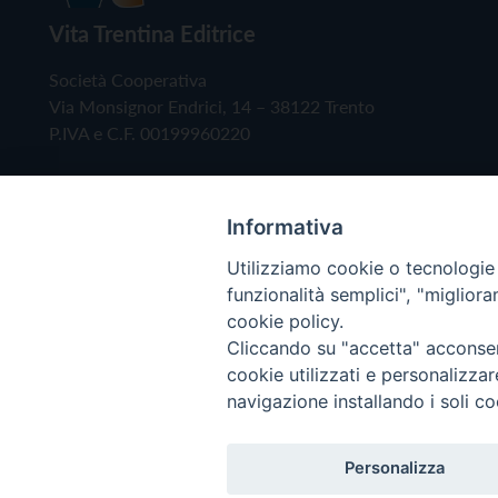
Vita Trentina Editrice
Società Cooperativa
Via Monsignor Endrici, 14 – 38122 Trento
P.IVA e C.F. 00199960220
Informativa
Utilizziamo cookie o tecnologie s
funzionalità semplici", "miglior
cookie policy.
Cliccando su "accetta" acconsent
Copyright © 2019 - Tutti i diritti riservati - Vita
cookie utilizzati e personalizza
navigazione installando i soli co
Privacy Policy
Personalizza