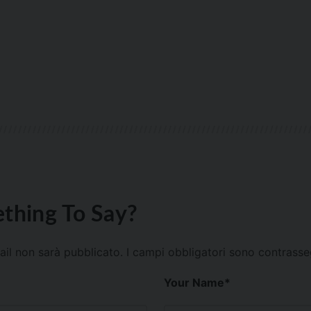
thing To Say?
mail non sarà pubblicato.
I campi obbligatori sono contrass
Your Name
*