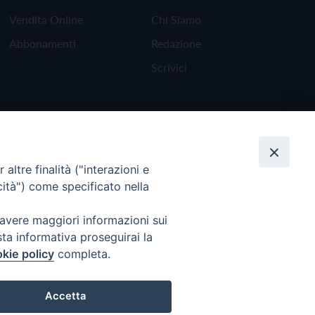
Vendita Online
Chi Siamo
Abbonamenti
Redazione
Scrivici
altre finalità ("interazioni e
cità") come specificato nella
 avere maggiori informazioni sui
sta informativa proseguirai la
kie policy
completa.
Torna all'inizio
Accetta