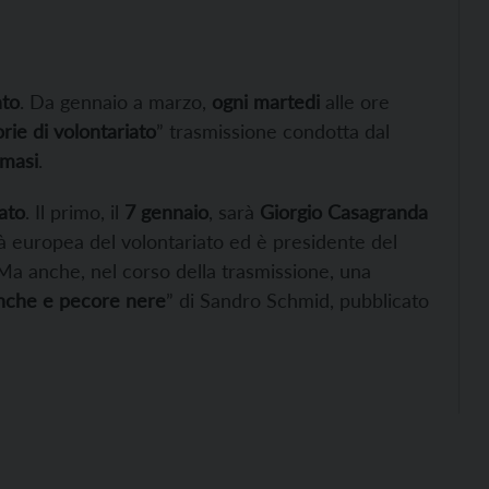
ato
. Da gennaio a marzo,
ogni martedi
alle ore
orie di volontariato
” trasmissione condotta dal
masi
.
ato
. Il primo, il
7 gennaio
, sarà
Giorgio Casagranda
tà europea del volontariato ed è presidente del
. Ma anche, nel corso della trasmissione, una
nche e pecore nere
” di Sandro Schmid, pubblicato