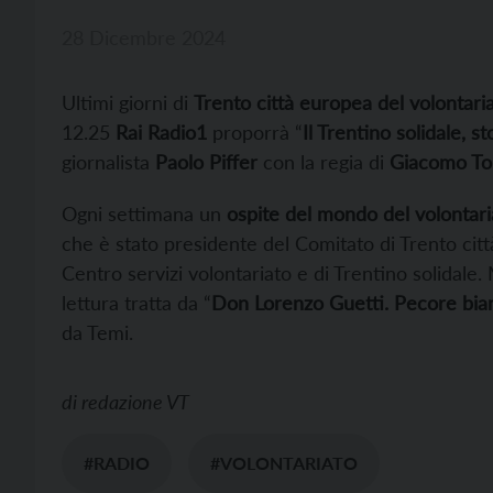
28 Dicembre 2024
Ultimi giorni di
Trento città europea del volontari
12.25
Rai Radio1
proporrà “
Il Trentino solidale, st
giornalista
Paolo Piffer
con la regia di
Giacomo To
Ogni settimana un
ospite del mondo del volontari
che è stato presidente del Comitato di Trento cit
Centro servizi volontariato e di Trentino solidale
lettura tratta da “
Don Lorenzo Guetti. Pecore bia
da Temi.
di
redazione VT
#RADIO
#VOLONTARIATO