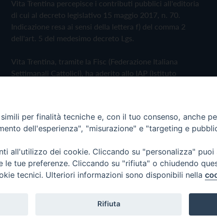
Vita Trentina percepisce i contributi pubblici all'editoria
di cui al decreto legislativo 15 maggio 2017, n. 70.
Indicazione resa ai sensi della lettera f) del comma 2
dell'art. 5 del medesimo decreto Lgs.
Vita Trentina, tramite la Fisc (Federazione Italiana
Settimanali Cattolici), ha aderito allo IAP (Istituto
dell'Autodisciplina Pubblicitaria) accettando il Codice di
Autodisciplina della Comunicazione Commerciale
imili per finalità tecniche e, con il tuo consenso, anche per 
Privacy Policy
Cookie Policy
amento dell'esperienza", "misurazione" e "targeting e pubbli
i all'utilizzo dei cookie. Cliccando su "personalizza" puoi
 Trentina Editrice
re le tue preferenze. Cliccando su "rifiuta" o chiudendo que
okie tecnici. Ulteriori informazioni sono disponibili nella
coo
Rifiuta