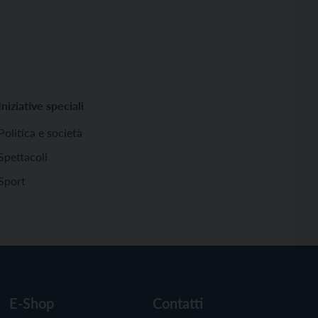
Iniziative speciali
Politica e società
Spettacoli
Sport
E-Shop
Contatti