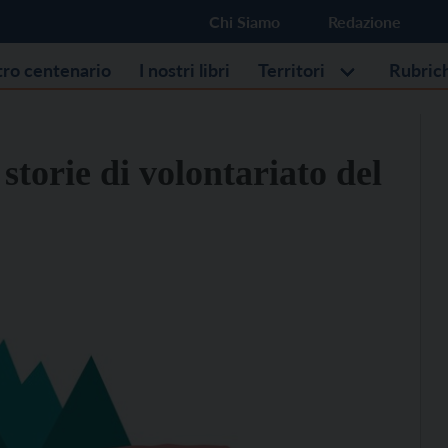
Chi Siamo
Redazione
stro centenario
I nostri libri
Territori
Rubric
storie di volontariato del