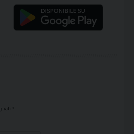
egnati
*