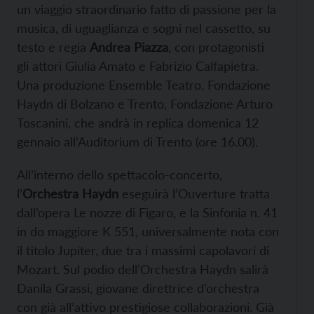
un viaggio straordinario fatto di passione per la
musica, di uguaglianza e sogni nel cassetto, su
testo e regia
Andrea Piazza
, con protagonisti
gli attori Giulia Amato e Fabrizio Calfapietra.
Una produzione Ensemble Teatro, Fondazione
Haydn di Bolzano e Trento, Fondazione Arturo
Toscanini, che andrà in replica domenica 12
gennaio all’Auditorium di Trento (ore 16.00).
All’interno dello spettacolo-concerto,
l’
Orchestra Haydn
eseguirà l’Ouverture tratta
dall’opera Le nozze di Figaro, e la Sinfonia n. 41
in do maggiore K 551, universalmente nota con
il titolo Jupiter, due tra i massimi capolavori di
Mozart. Sul podio dell’Orchestra Haydn salirà
Danila Grassi, giovane direttrice d’orchestra
con già all’attivo prestigiose collaborazioni. Già