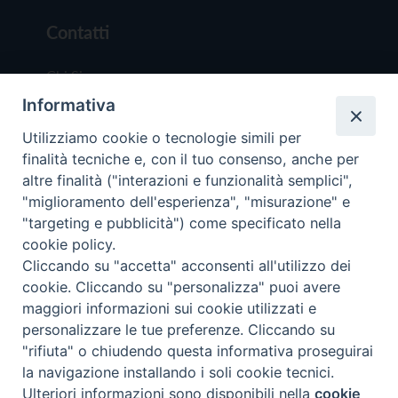
Contatti
Chi Siamo
Informativa
Redazione
Scrivici
Utilizziamo cookie o tecnologie simili per
finalità tecniche e, con il tuo consenso, anche per
altre finalità ("interazioni e funzionalità semplici",
"miglioramento dell'esperienza", "misurazione" e
"targeting e pubblicità") come specificato nella
cookie policy.
Copyright © 2019 - Tutti i diritti riservati - Vit
Cliccando su "accetta" acconsenti all'utilizzo dei
Trentina Editrice
cookie. Cliccando su "personalizza" puoi avere
maggiori informazioni sui cookie utilizzati e
Privacy Policy
personalizzare le tue preferenze. Cliccando su
Torna all'inizi
"rifiuta" o chiudendo questa informativa proseguirai
la navigazione installando i soli cookie tecnici.
Ulteriori informazioni sono disponibili nella
cookie
Preferenze Cookie