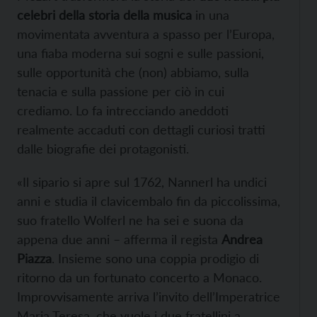
celebri della storia della musica
in una
movimentata avventura a spasso per l’Europa,
una fiaba moderna sui sogni e sulle passioni,
sulle opportunità che (non) abbiamo, sulla
tenacia e sulla passione per ciò in cui
crediamo. Lo fa intrecciando aneddoti
realmente accaduti con dettagli curiosi tratti
dalle biografie dei protagonisti.
«Il sipario si apre sul 1762, Nannerl ha undici
anni e studia il clavicembalo fin da piccolissima,
suo fratello Wolferl ne ha sei e suona da
appena due anni – afferma il regista
Andrea
Piazza
. Insieme sono una coppia prodigio di
ritorno da un fortunato concerto a Monaco.
Improvvisamente arriva l’invito dell’Imperatrice
Maria Teresa, che vuole i due fratellini a