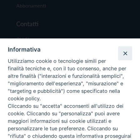
Abbonamenti
Contatti
Chi Siamo
Informativa
Redazione
Scrivici
Utilizziamo cookie o tecnologie simili per
finalità tecniche e, con il tuo consenso, anche per
altre finalità ("interazioni e funzionalità semplici",
"miglioramento dell'esperienza", "misurazione" e
"targeting e pubblicità") come specificato nella
cookie policy.
Copyright © 2019 - Tutti i diritti riservati - Vit
Cliccando su "accetta" acconsenti all'utilizzo dei
Trentina Editrice
cookie. Cliccando su "personalizza" puoi avere
maggiori informazioni sui cookie utilizzati e
Privacy Policy
personalizzare le tue preferenze. Cliccando su
Torna all'inizi
"rifiuta" o chiudendo questa informativa proseguirai