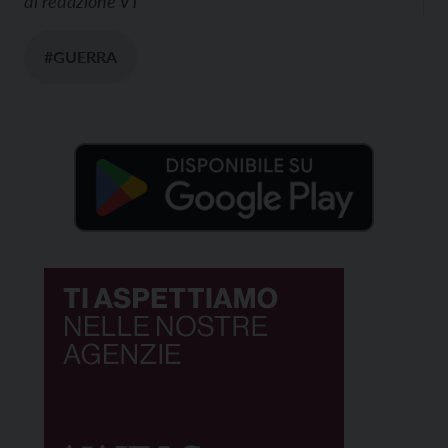
di
redazione VT
#GUERRA