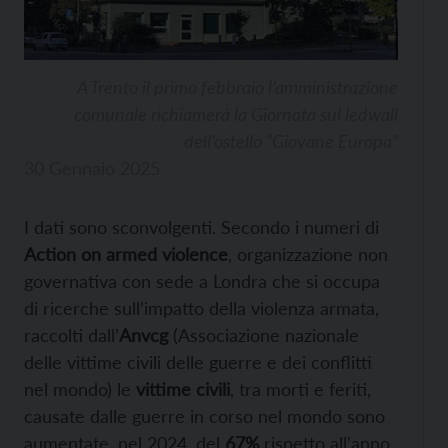
A Trento il primo febbraio l’amministrazione
comunale richiamerà la Giornata sul ledwall
dell’ostello “Giovane Europa”
30 Gennaio 2025
I dati sono sconvolgenti. Secondo i numeri di
Action on armed violence
, organizzazione non
governativa con sede a Londra che si occupa
di ricerche sull’impatto della violenza armata,
raccolti dall’
Anvcg
(Associazione nazionale
delle vittime civili delle guerre e dei conflitti
nel mondo) le
vittime civili
, tra morti e feriti,
causate dalle guerre in corso nel mondo sono
aumentate, nel 2024, del
67%
rispetto all’anno