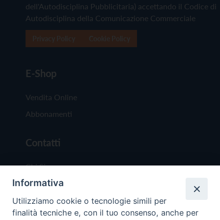
dell'Autodisciplina Pubblicitaria) accettando il Codice di
Autodisciplina della Comunicazione Commerciale
Privacy Policy
Cookie Policy
E-Shop
Vendita Online
Abbonamenti
Contatti
Chi Siamo
Informativa
Redazione
Scrivici
Utilizziamo cookie o tecnologie simili per
finalità tecniche e, con il tuo consenso, anche per