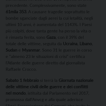
precedente. Complessivamente, sono state
61mila 353
. A causare tragedie soprattutto le
bombe sganciate dagli aerei la cui letalità, negli
ultimi 10 anni, è aumentata del 1143%. I Paesi
più colpiti, dove tanta gente ha perso la vita o
è rimasta ferita, sono
Gaza
, con il 39% del
totale delle vittime, seguita da
Ucraina
,
Libano
,
Sudan
e
Myanmar
. Sono 31 le guerre in corso
e “almeno 23 le situazioni di crisi” certifica
l’Atlante delle guerre diretto dal giornalista
Raffaele Crocco.
Sabato 1 febbraio
si terrà la
Giornata nazionale
delle vittime civili delle guerre e dei conflitti
nel mondo
, istituita dal Parlamento nel 2017,
promossa dall’Anvcg e alla quale aderisce
l’Anci, l’associazione dei Comuni, che invita le