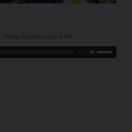
– Maria, il più bel sogno di Dio
Usa
00:00
i
tasti
freccia
su/giù
per
aumentare
o
diminuire
il
volume.