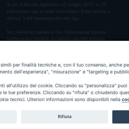
di cui al decreto legislativo 15 maggio 2017, n. 70.
Indicazione resa ai sensi della lettera f) del comma 2
dell'art. 5 del medesimo decreto Lgs.
Vita Trentina, tramite la Fisc (Federazione Italiana
Settimanali Cattolici), ha aderito allo IAP (Istituto
dell'Autodisciplina Pubblicitaria) accettando il Codice di
Autodisciplina della Comunicazione Commerciale
imili per finalità tecniche e, con il tuo consenso, anche per 
Privacy Policy
Cookie Policy
amento dell'esperienza", "misurazione" e "targeting e pubbli
i all'utilizzo dei cookie. Cliccando su "personalizza" puoi
 Trentina Editrice
re le tue preferenze. Cliccando su "rifiuta" o chiudendo que
okie tecnici. Ulteriori informazioni sono disponibili nella
coo
Rifiuta