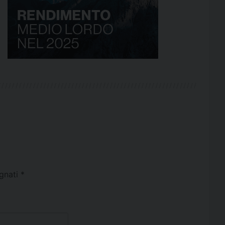
egnati
*