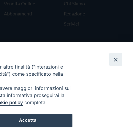
Vendita Online
Chi Siamo
Abbonamenti
Redazione
Scrivici
altre finalità ("interazioni e
cità") come specificato nella
 avere maggiori informazioni sui
sta informativa proseguirai la
kie policy
completa.
Torna all'inizio
Accetta