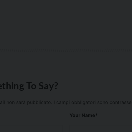
thing To Say?
mail non sarà pubblicato.
I campi obbligatori sono contrass
Your Name
*