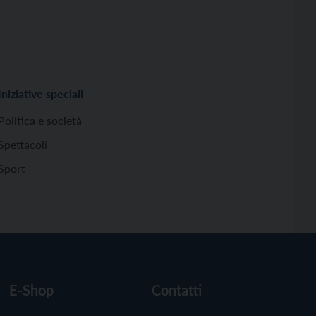
Iniziative speciali
Politica e società
Spettacoli
Sport
E-Shop
Contatti