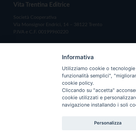
Vita Trentina Editrice
Società Cooperativa
Via Monsignor Endrici, 14 – 38122 Trento
P.IVA e C.F. 00199960220
Informativa
Utilizziamo cookie o tecnologie s
funzionalità semplici", "miglior
cookie policy.
Cliccando su "accetta" acconsent
Copyright © 2019 - Tutti i diritti riservati - Vita
cookie utilizzati e personalizza
navigazione installando i soli co
Privacy Policy
Personalizza