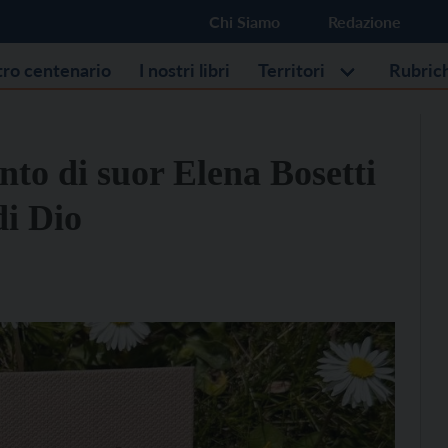
Chi Siamo
Redazione
stro centenario
I nostri libri
Territori
Rubric
to di suor Elena Bosetti
di Dio