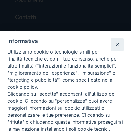
Contatti
Chi Siamo
Informativa
Redazione
Scrivici
Utilizziamo cookie o tecnologie simili per
finalità tecniche e, con il tuo consenso, anche per
altre finalità ("interazioni e funzionalità semplici",
"miglioramento dell'esperienza", "misurazione" e
"targeting e pubblicità") come specificato nella
cookie policy.
Copyright © 2019 - Tutti i diritti riservati - Vit
Cliccando su "accetta" acconsenti all'utilizzo dei
Trentina Editrice
cookie. Cliccando su "personalizza" puoi avere
maggiori informazioni sui cookie utilizzati e
Privacy Policy
personalizzare le tue preferenze. Cliccando su
Torna all'inizi
"rifiuta" o chiudendo questa informativa proseguirai
la navigazione installando i soli cookie tecnici.