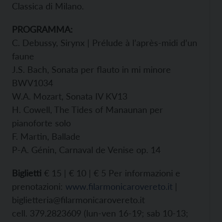
Classica di Milano.
PROGRAMMA:
C. Debussy, Sirynx | Prélude à l’après-midi d’un
faune
J.S. Bach, Sonata per flauto in mi minore
BWV1034
W.A. Mozart, Sonata IV KV13
H. Cowell, The Tides of Manaunan per
pianoforte solo
F. Martin, Ballade
P-A. Génin, Carnaval de Venise op. 14
Biglietti
€ 15 | € 10 | € 5 Per informazioni e
prenotazioni:
www.filarmonicarovereto.it
|
biglietteria@filarmonicarovereto.it
cell. 379.2823609 (lun-ven 16-19; sab 10-13;