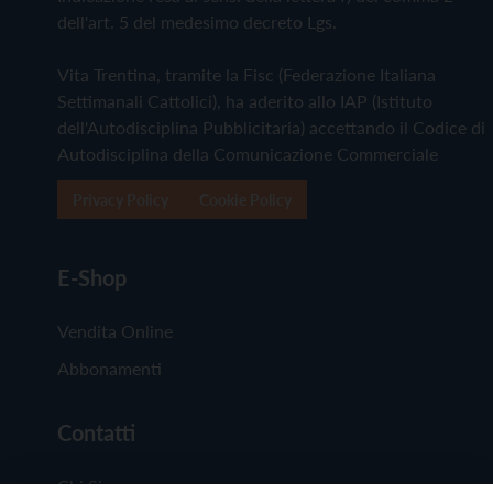
dell'art. 5 del medesimo decreto Lgs.
Vita Trentina, tramite la Fisc (Federazione Italiana
Settimanali Cattolici), ha aderito allo IAP (Istituto
dell'Autodisciplina Pubblicitaria) accettando il Codice di
Autodisciplina della Comunicazione Commerciale
Privacy Policy
Cookie Policy
E-Shop
Vendita Online
Abbonamenti
Contatti
Chi Siamo