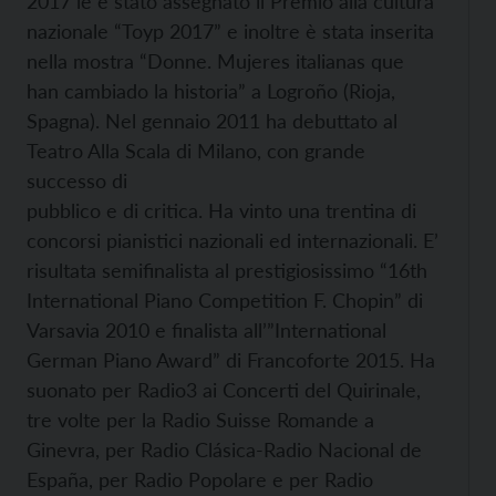
2017 le è stato assegnato il Premio alla cultura
nazionale “Toyp 2017” e inoltre è stata inserita
nella mostra “Donne. Mujeres italianas que
han cambiado la historia” a Logroño (Rioja,
Spagna). Nel gennaio 2011 ha debuttato al
Teatro Alla Scala di Milano, con grande
successo di
pubblico e di critica. Ha vinto una trentina di
concorsi pianistici nazionali ed internazionali. E’
risultata semifinalista al prestigiosissimo “16th
International Piano Competition F. Chopin” di
Varsavia 2010 e finalista all’”International
German Piano Award” di Francoforte 2015. Ha
suonato per Radio3 ai Concerti del Quirinale,
tre volte per la Radio Suisse Romande a
Ginevra, per Radio Clásica-Radio Nacional de
España, per Radio Popolare e per Radio