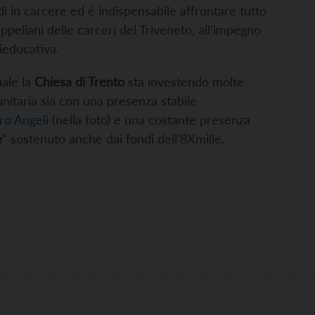
i in carcere ed è indispensabile affrontare tutto
ppellani delle carceri del Triveneto, all’impegno
ieducativa.
uale la
Chiesa di Trento
sta investendo molte
unitaria sia con una presenza stabile
o Angeli
(nella foto) e una costante presenza
e
” sostenuto anche dai fondi dell’8Xmille.