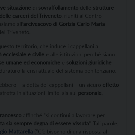
ve situazione
di
sovraffollamento
delle
strutture
delle carceri del Triveneto
, riuniti al Centro
nsieme all’
arcivescovo di Gorizia Carlo Maria
del Triveneto.
uesto territorio, che induce i cappellani a
 ecclesiale e civile
e alle istituzioni perché siano
rse umane ed economiche
e
soluzioni giuridiche
uraturo la crisi attuale del sistema penitenziario.
rebbero – a detta dei cappellani – un sicuro
effetto
stretta in situazioni limite, sia sul
personale
,
Francesco
affinché “si continui a lavorare per
ita sia sempre degna di essere vissuta
”. Tali parole,
gio Mattarella
(“C’è bisogno di una risposta al