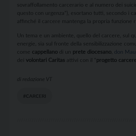
sovraffollamento carcerario e al numero dei suicid
questo con urgenza”), esortano tutti, secondo i ca
affinché il carcere mantenga la propria funzione r
Un tema e un ambiente, quello del carcere, sul q
energie, sia sul fronte della sensibilizzazione com
come
cappellano
di un
prete diocesano
,
don Maur
dei
volontari Caritas
attivi con il “
progetto carcer
di
redazione VT
#CARCERI