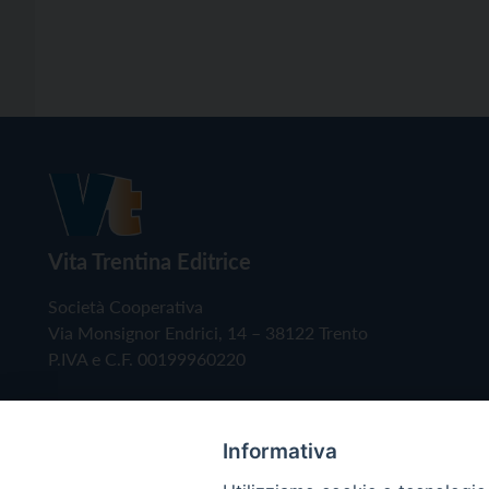
Vita Trentina Editrice
Società Cooperativa
Via Monsignor Endrici, 14 – 38122 Trento
P.IVA e C.F. 00199960220
Informativa