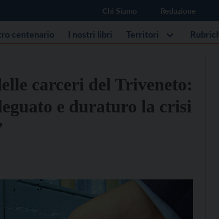
Chi Siamo
Redazione
stro centenario
I nostri libri
Territori
Rubric
elle carceri del Triveneto:
guato e duraturo la crisi
”