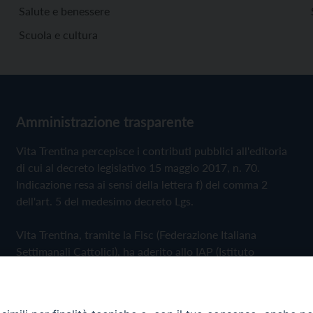
Salute e benessere
Scuola e cultura
Amministrazione trasparente
Vita Trentina percepisce i contributi pubblici all'editoria
di cui al decreto legislativo 15 maggio 2017, n. 70.
Indicazione resa ai sensi della lettera f) del comma 2
dell'art. 5 del medesimo decreto Lgs.
Vita Trentina, tramite la Fisc (Federazione Italiana
Settimanali Cattolici), ha aderito allo IAP (Istituto
dell'Autodisciplina Pubblicitaria) accettando il Codice di
Autodisciplina della Comunicazione Commerciale