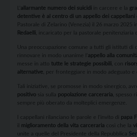
L’
allarmante numero dei suicidi
in carcere e la
gra
detentive è al centro di un appello dei
cappellani 
Pastorale di Zelarino (Venezia) il 26 marzo 2025 i
Redaelli
, incaricato per la pastorale penitenziaria 
Una preoccupazione comune a tutti gli istituti di q
rinnovare in modo unanime l’
appello alla comunità
messe in atto
tutte le strategie possibili
, con
riso
alternative
, per fronteggiare in modo adeguato e d
Tali iniziative, se promosse in modo sinergico, av
positivo
sia sulla
popolazione carceraria
, spesso ri
sempre più oberato da molteplici emergenze.
I cappellani rilanciano le parole e l’invito di
papa 
il
miglioramento della vita carceraria
così che la
v
unite a quelle del Presidente della Repubblica
Ser