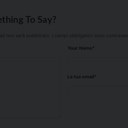
thing To Say?
mail non sarà pubblicato.
I campi obbligatori sono contrass
Your Name
*
La tua email
*