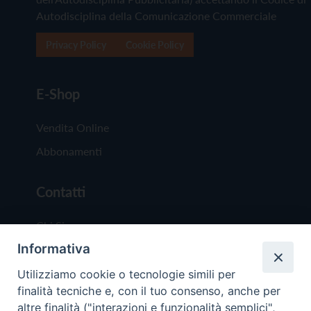
Autodisciplina della Comunicazione Commerciale
Privacy Policy
Cookie Policy
E-Shop
Vendita Online
Abbonamenti
Contatti
Chi Siamo
Informativa
Redazione
Scrivici
Utilizziamo cookie o tecnologie simili per
finalità tecniche e, con il tuo consenso, anche per
altre finalità ("interazioni e funzionalità semplici",