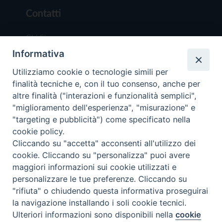
Contatti
Chi Siamo
Informativa
Redazione
Scrivici
Utilizziamo cookie o tecnologie simili per
finalità tecniche e, con il tuo consenso, anche per
altre finalità ("interazioni e funzionalità semplici",
"miglioramento dell'esperienza", "misurazione" e
"targeting e pubblicità") come specificato nella
cookie policy.
Copyright © 2019 - Tutti i diritti riservati - Vit
Cliccando su "accetta" acconsenti all'utilizzo dei
Trentina Editrice
cookie. Cliccando su "personalizza" puoi avere
maggiori informazioni sui cookie utilizzati e
Privacy Policy
personalizzare le tue preferenze. Cliccando su
Torna all'inizi
"rifiuta" o chiudendo questa informativa proseguirai
la navigazione installando i soli cookie tecnici.
Ulteriori informazioni sono disponibili nella
cookie
Preferenze Cookie