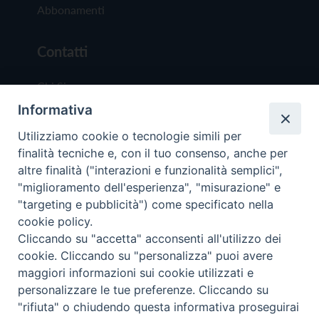
Abbonamenti
Contatti
Chi Siamo
Informativa
Redazione
Scrivici
Utilizziamo cookie o tecnologie simili per
finalità tecniche e, con il tuo consenso, anche per
altre finalità ("interazioni e funzionalità semplici",
"miglioramento dell'esperienza", "misurazione" e
"targeting e pubblicità") come specificato nella
cookie policy.
Copyright © 2019 - Tutti i diritti riservati - Vit
Cliccando su "accetta" acconsenti all'utilizzo dei
Trentina Editrice
cookie. Cliccando su "personalizza" puoi avere
maggiori informazioni sui cookie utilizzati e
Privacy Policy
personalizzare le tue preferenze. Cliccando su
Torna all'inizi
"rifiuta" o chiudendo questa informativa proseguirai