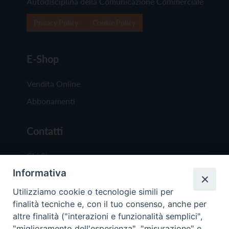
Autodisciplina della Comunicazione Commerciale
Privacy Policy
Cookie Policy
E-Shop
Vendita Online
Abbonamenti
Contatti
Chi Siamo
Informativa
Redazione
Scrivici
Utilizziamo cookie o tecnologie simili per
finalità tecniche e, con il tuo consenso, anche per
altre finalità ("interazioni e funzionalità semplici",
"miglioramento dell'esperienza", "misurazione" e