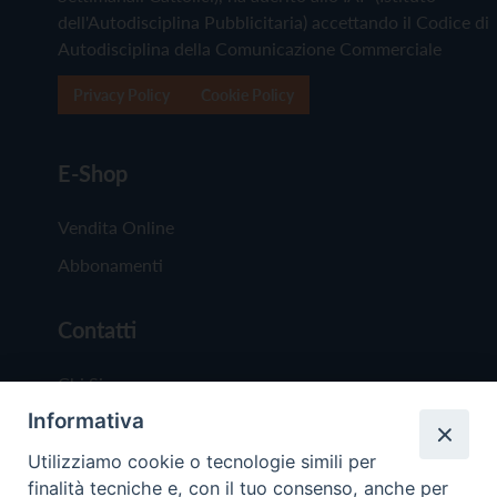
dell'Autodisciplina Pubblicitaria) accettando il Codice di
Autodisciplina della Comunicazione Commerciale
Privacy Policy
Cookie Policy
E-Shop
Vendita Online
Abbonamenti
Contatti
Chi Siamo
Informativa
Redazione
Scrivici
Utilizziamo cookie o tecnologie simili per
finalità tecniche e, con il tuo consenso, anche per