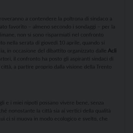
overanno a contendere la poltrona di sindaco a
dato favorito – almeno secondo i sondaggi – per la
timane, non si sono risparmiati nel confronto
o nella serata di giovedì 10 aprile, quando si
cia, in occasione del dibattito organizzato dalle
Acli
ori, il confronto ha posto gli aspiranti sindaci di
 città, a partire proprio dalla visione della Trento
igli e i miei nipoti possano vivere bene, senza
é nonostante la città sia ai vertici della qualità
n cui ci si muova in modo ecologico e svelto, che