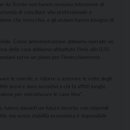
he da Trento non hanno nessuna intenzione di
rtunità di conciliare vita professionale e
ione che invecchia, e gli anziani hanno bisogno di
minile. Come amministrazione abbiamo operato un
ema della casa abbiamo abbattuto l’Imis allo 0,35
 anziani serve un piano per l’invecchiamento
are le nascite, e ridurre o azzerare le rette degli
tti brevi e dare incentivi a chi fa affitti lunghi,
Bondone per ristrutturare le case Itea”.
sa, hanno davanti un futuro incerto, con stipendi
ttà, ma senza stabilità economica è impossibile