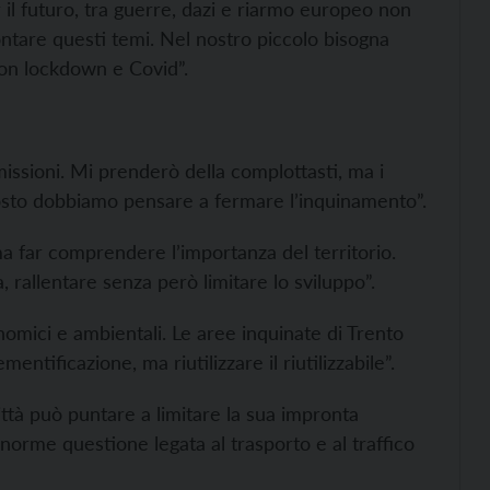
il futuro, tra guerre, dazi e riarmo europeo non
tare questi temi. Nel nostro piccolo bisogna
con lockdown e Covid”.
missioni. Mi prenderò della complottasti, ma i
tosto dobbiamo pensare a fermare l’inquinamento”.
ma far comprendere l’importanza del territorio.
, rallentare senza però limitare lo sviluppo”.
onomici e ambientali. Le aree inquinate di Trento
tificazione, ma riutilizzare il riutilizzabile”.
ittà può puntare a limitare la sua impronta
enorme questione legata al trasporto e al traffico