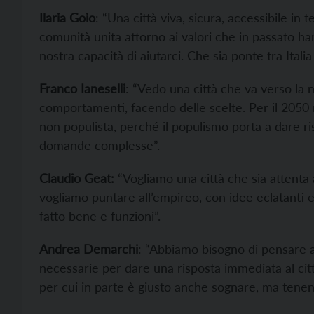
Ilaria Goio
: “Una città viva, sicura, accessibile in te
comunità unita attorno ai valori che in passato ha
nostra capacità di aiutarci. Che sia ponte tra Ital
Franco Ianeselli
: “Vedo una città che va verso la n
comportamenti, facendo delle scelte. Per il 2050 m
non populista, perché il populismo porta a dare ri
domande complesse”.
Claudio Geat:
“Vogliamo una città che sia attenta
vogliamo puntare all’empireo, con idee eclatanti e
fatto bene e funzioni”.
Andrea Demarchi
: “Abbiamo bisogno di pensare a
necessarie per dare una risposta immediata al cit
per cui in parte è giusto anche sognare, ma tenend