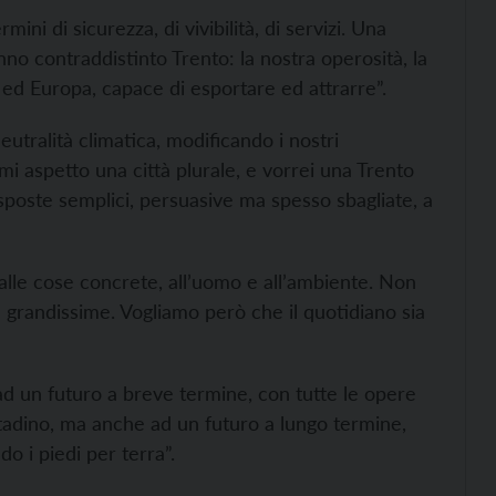
rmini di sicurezza, di vivibilità, di servizi. Una
nno contraddistinto Trento: la nostra operosità, la
ia ed Europa, capace di esportare ed attrarre”.
eutralità climatica, modificando i nostri
i aspetto una città plurale, e vorrei una Trento
sposte semplici, persuasive ma spesso sbagliate, a
 alle cose concrete, all’uomo e all’ambiente. Non
 grandissime. Vogliamo però che il quotidiano sia
d un futuro a breve termine, con tutte le opere
tadino, ma anche ad un futuro a lungo termine,
o i piedi per terra”.