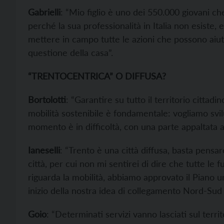
Gabrielli
: “Mio figlio è uno dei 550.000 giovani c
perché la sua professionalità in Italia non esiste
mettere in campo tutte le azioni che possono aiutar
questione della casa”.
“TRENTOCENTRICA” O DIFFUSA?
Bortolotti
: “Garantire su tutto il territorio cittadi
mobilità sostenibile è fondamentale: vogliamo svil
momento è in difficoltà, con una parte appaltata a 
Ianeselli
: “Trento è una città diffusa, basta pensare
città, per cui non mi sentirei di dire che tutte le
riguarda la mobilità, abbiamo approvato il Piano ur
inizio della nostra idea di collegamento Nord-Sud d
Goio
: “Determinati servizi vanno lasciati sul territ