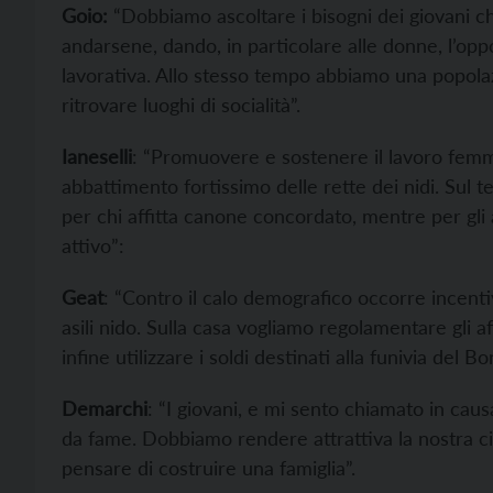
Goio:
“Dobbiamo ascoltare i bisogni dei giovani c
andarsene, dando, in particolare alle donne, l’oppo
lavorativa. Allo stesso tempo abbiamo una popolaz
ritrovare luoghi di socialità”.
Ianeselli
: “Promuovere e sostenere il lavoro fem
abbattimento fortissimo delle rette dei nidi. Sul t
per chi affitta canone concordato, mentre per gli
attivo”:
Geat
: “Contro il calo demografico occorre incentiv
asili nido. Sulla casa vogliamo regolamentare gli affi
infine utilizzare i soldi destinati alla funivia del 
Demarchi
: “I giovani, e mi sento chiamato in cau
da fame. Dobbiamo rendere attrattiva la nostra ci
pensare di costruire una famiglia”.