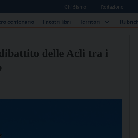
Chi Siamo
Redazione
stro centenario
I nostri libri
Territori
Rubric
dibattito delle Acli tra i
o