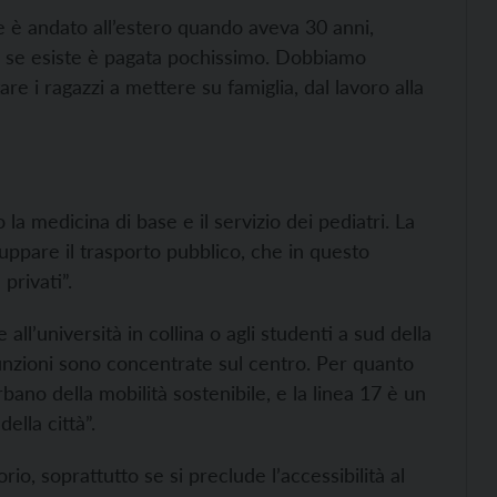
he è andato all’estero quando aveva 30 anni,
, e se esiste è pagata pochissimo. Dobbiamo
e i ragazzi a mettere su famiglia, dal lavoro alla
no la medicina di base e il servizio dei pediatri. La
uppare il trasporto pubblico, che in questo
privati”.
 all’università in collina o agli studenti a sud della
 funzioni sono concentrate sul centro. Per quanto
bano della mobilità sostenibile, e la linea 17 è un
ella città”.
orio, soprattutto se si preclude l’accessibilità al