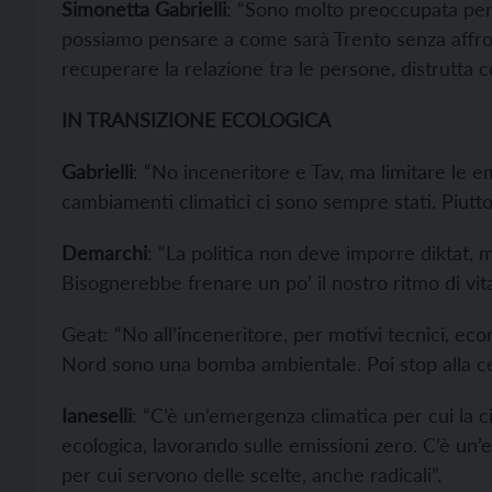
Simonetta Gabrielli
: “Sono molto preoccupata per 
possiamo pensare a come sarà Trento senza affron
recuperare la relazione tra le persone, distrutta 
IN TRANSIZIONE ECOLOGICA
Gabrielli
: “No inceneritore e Tav, ma limitare le e
cambiamenti climatici ci sono sempre stati. Piut
Demarchi
: “La politica non deve imporre diktat, 
Bisognerebbe frenare un po’ il nostro ritmo di vita
Geat: “No all’inceneritore, per motivi tecnici, ec
Nord sono una bomba ambientale. Poi stop alla cemen
Ianeselli
: “C’è un’emergenza climatica per cui la c
ecologica, lavorando sulle emissioni zero. C’è un’
per cui servono delle scelte, anche radicali”.