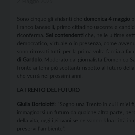
2 Maggio 2025
Sono cinque gli sfidanti che
domenica 4 maggio
pr
Franco Ianeselli, primo cittadino uscente e candi
riconferma.
Sei contendenti
che, nelle ultime set
democratico, virtuale o in presenza, come avvenut
sono ritrovati tutti, per la prima volta faccia a fac
di Gardolo
. Moderato dal giornalista Domenico Sart
fronte ai temi più scottanti rispetto al futuro della
che verrà nei prossimi anni.
LA TRENTO DEL FUTURO
Giulia Bortolotti
: “Sogno una Trento in cui i miei f
immaginarsi un futuro da qualche altra parte, perch
della vita, oggi i giovani se ne vanno. Una città i
preservi l’ambiente”.