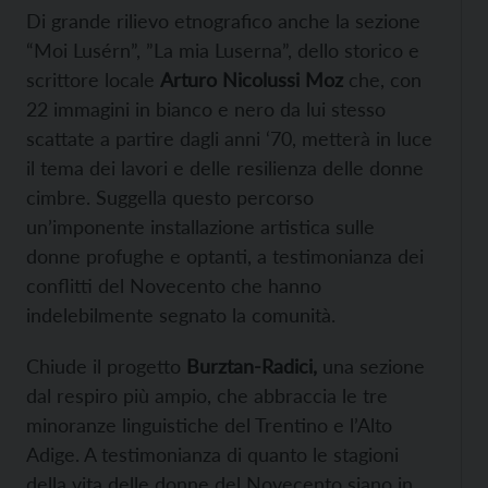
Di grande rilievo etnografico anche la sezione
“Moi Lusérn”, ”La mia Luserna”, dello storico e
scrittore locale
Arturo Nicolussi Moz
che, con
22 immagini in bianco e nero da lui stesso
scattate a partire dagli anni ‘70, metterà in luce
il tema dei lavori e delle resilienza delle donne
cimbre. Suggella questo percorso
un’imponente installazione artistica sulle
donne profughe e optanti, a testimonianza dei
conflitti del Novecento che hanno
indelebilmente segnato la comunità.
Chiude il progetto
Burztan-Radici,
una sezione
dal respiro più ampio, che abbraccia le tre
minoranze linguistiche del Trentino e l’Alto
Adige. A testimonianza di quanto le stagioni
della vita delle donne del Novecento siano in