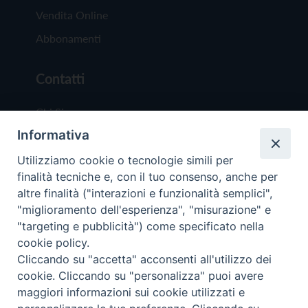
Vendita Online
Abbonamenti
Contatti
Chi Siamo
Informativa
Redazione
Scrivici
Utilizziamo cookie o tecnologie simili per
finalità tecniche e, con il tuo consenso, anche per
altre finalità ("interazioni e funzionalità semplici",
"miglioramento dell'esperienza", "misurazione" e
"targeting e pubblicità") come specificato nella
cookie policy.
Copyright © 2019 - Tutti i diritti riservati - Vit
Cliccando su "accetta" acconsenti all'utilizzo dei
Trentina Editrice
cookie. Cliccando su "personalizza" puoi avere
maggiori informazioni sui cookie utilizzati e
Privacy Policy