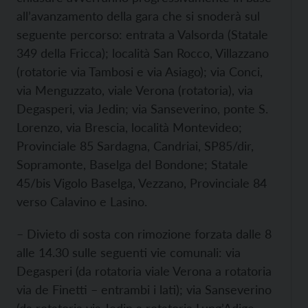
all’avanzamento della gara che si snoderà sul
seguente percorso: entrata a Valsorda (Statale
349 della Fricca); località San Rocco, Villazzano
(rotatorie via Tambosi e via Asiago); via Conci,
via Menguzzato, viale Verona (rotatoria), via
Degasperi, via Jedin; via Sanseverino, ponte S.
Lorenzo, via Brescia, località Montevideo;
Provinciale 85 Sardagna, Candriai, SP85/dir,
Sopramonte, Baselga del Bondone; Statale
45/bis Vigolo Baselga, Vezzano, Provinciale 84
verso Calavino e Lasino.
– Divieto di sosta con rimozione forzata dalle 8
alle 14.30 sulle seguenti vie comunali: via
Degasperi (da rotatoria viale Verona a rotatoria
via de Finetti – entrambi i lati); via Sanseverino