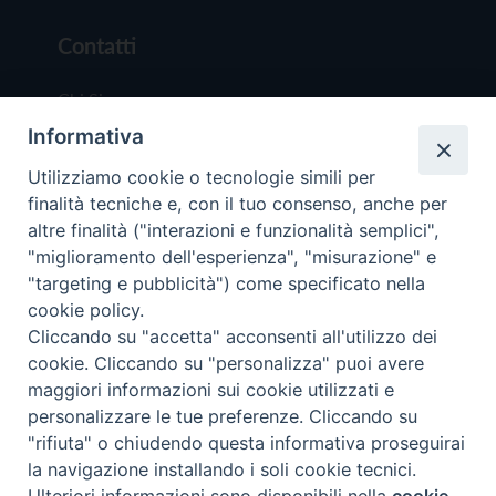
Contatti
Chi Siamo
Informativa
Redazione
Scrivici
Utilizziamo cookie o tecnologie simili per
finalità tecniche e, con il tuo consenso, anche per
altre finalità ("interazioni e funzionalità semplici",
"miglioramento dell'esperienza", "misurazione" e
"targeting e pubblicità") come specificato nella
cookie policy.
Copyright © 2019 - Tutti i diritti riservati - Vit
Cliccando su "accetta" acconsenti all'utilizzo dei
Trentina Editrice
cookie. Cliccando su "personalizza" puoi avere
maggiori informazioni sui cookie utilizzati e
Privacy Policy
personalizzare le tue preferenze. Cliccando su
Torna all'inizi
"rifiuta" o chiudendo questa informativa proseguirai
la navigazione installando i soli cookie tecnici.