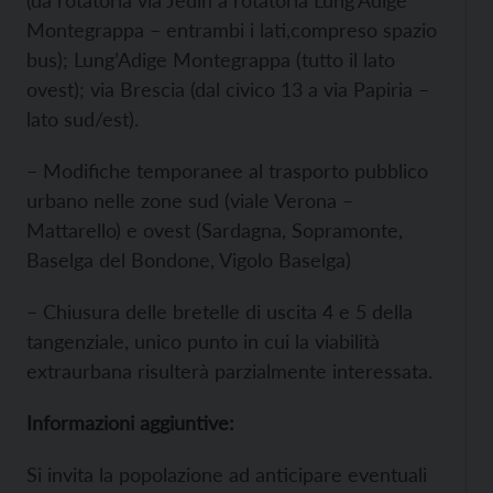
(da rotatoria via Jedin a rotatoria Lung’Adige
Montegrappa – entrambi i lati,compreso spazio
bus); Lung’Adige Montegrappa (tutto il lato
ovest); via Brescia (dal civico 13 a via Papiria –
lato sud/est).
– Modifiche temporanee al trasporto pubblico
urbano nelle zone sud (viale Verona –
Mattarello) e ovest (Sardagna, Sopramonte,
Baselga del Bondone, Vigolo Baselga)
– Chiusura delle bretelle di uscita 4 e 5 della
tangenziale, unico punto in cui la viabilità
extraurbana risulterà parzialmente interessata.
Informazioni aggiuntive:
Si invita la popolazione ad anticipare eventuali