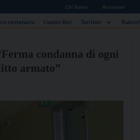
Chi Siamo
Redazione
stro centenario
I nostri libri
Territori
Rubric
 “Ferma condanna di ogni
litto armato”