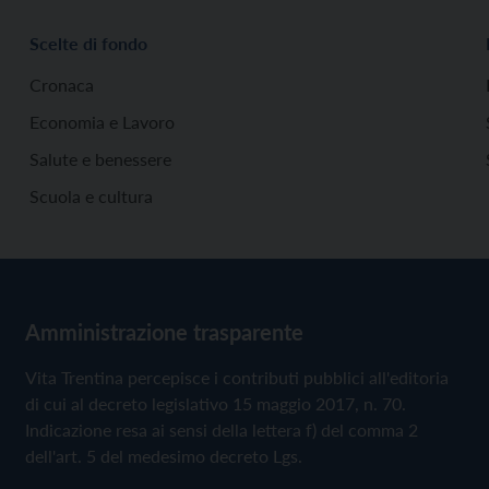
Scelte di fondo
Cronaca
Economia e Lavoro
Salute e benessere
Scuola e cultura
Amministrazione trasparente
Vita Trentina percepisce i contributi pubblici all'editoria
di cui al decreto legislativo 15 maggio 2017, n. 70.
Indicazione resa ai sensi della lettera f) del comma 2
dell'art. 5 del medesimo decreto Lgs.