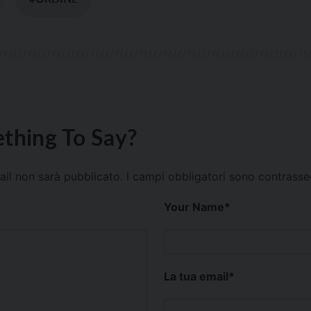
thing To Say?
mail non sarà pubblicato.
I campi obbligatori sono contrass
Your Name
*
La tua email
*