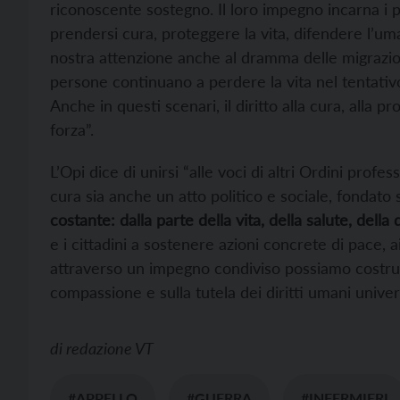
riconoscente sostegno. Il loro impegno incarna i p
prendersi cura, proteggere la vita, difendere l’um
nostra attenzione anche al dramma delle migrazio
persone continuano a perdere la vita nel tentativo
Anche in questi scenari, il diritto alla cura, alla 
forza”.
L’Opi dice di unirsi “alle voci di altri Ordini prof
cura sia anche un atto politico e sociale, fondato 
costante: dalla parte della vita, della salute, della d
e i cittadini a sostenere azioni concrete di pace, 
attraverso un impegno condiviso possiamo costruir
compassione e sulla tutela dei diritti umani univers
di
redazione VT
#APPELLO
#GUERRA
#INFERMIERI