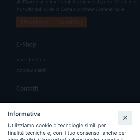
dell'Autodisciplina Pubblicitaria) accettando il Codice di
Autodisciplina della Comunicazione Commerciale
Privacy Policy
Cookie Policy
E-Shop
Vendita Online
Abbonamenti
Contatti
Chi Siamo
Informativa
Redazione
Scrivici
Utilizziamo cookie o tecnologie simili per
finalità tecniche e, con il tuo consenso, anche per