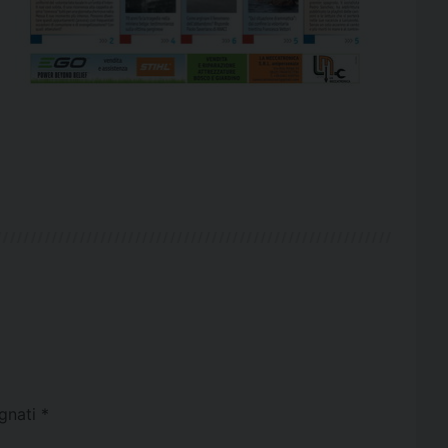
egnati
*