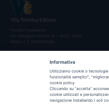
Vita Trentina Editrice
Società Cooperativa
Via Monsignor Endrici, 14 – 38122 Trento
P.IVA e C.F. 00199960220
Informativa
Utilizziamo cookie o tecnologie s
funzionalità semplici", "miglior
cookie policy.
Cliccando su "accetta" acconsent
Copyright © 2019 - Tutti i diritti riservati - Vita
cookie utilizzati e personalizza
navigazione installando i soli co
Privacy Policy