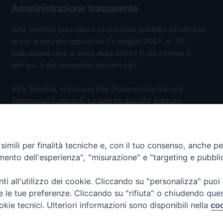
Amministrazione trasparente
Vita Trentina percepisce i contributi pubblici all'editoria
di cui al decreto legislativo 15 maggio 2017, n. 70.
Indicazione resa ai sensi della lettera f) del comma 2
dell'art. 5 del medesimo decreto Lgs.
Vita Trentina, tramite la Fisc (Federazione Italiana
Settimanali Cattolici), ha aderito allo IAP (Istituto
dell'Autodisciplina Pubblicitaria) accettando il Codice di
Autodisciplina della Comunicazione Commerciale
imili per finalità tecniche e, con il tuo consenso, anche per 
Privacy Policy
Cookie Policy
amento dell'esperienza", "misurazione" e "targeting e pubbli
i all'utilizzo dei cookie. Cliccando su "personalizza" puoi
 Trentina Editrice
re le tue preferenze. Cliccando su "rifiuta" o chiudendo que
okie tecnici. Ulteriori informazioni sono disponibili nella
coo