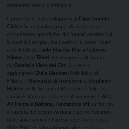
strumento sempre affidabile.
Il progetto è stato sviluppato al
Dipartimento
Cibio
e ha coinvolto gruppi di ricerca con
competenze specifiche, dai tumori cerebrali ai
tumori del sangue. Tra i partner ci sono i team
coordinati da P
aolo Macchi, Maria Caterina
Mione, Luca Tiberi
dell’Università di Trento e
da
Gabriella Viero del Cnr
. A questi si
aggiungono
Giulia Biancon
(Policlinico di
Milano), l’
Università di Trondheim
e
Stephanie
Halene,
della School of Medicine di Yale. Lo
studio è stato condotto con il sostegno di
Airc
,
Ail Trento e Bolzano, Fondazione Vrt
, un bando
a cascata del centro nazionale per lo Sviluppo
di Terapia Genica e Farmaci con Tecnologia a
RNA (
Pnrr
) e il dipartimento di eccellenza