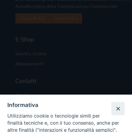
Autodisciplina della Comunicazione Commerciale
Privacy Policy
Cookie Policy
E-Shop
Vendita Online
Abbonamenti
Contatti
Chi Siamo
Informativa
Redazione
Scrivici
Utilizziamo cookie o tecnologie simili per
finalità tecniche e, con il tuo consenso, anche per
altre finalità ("interazioni e funzionalità semplici",