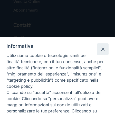
Vendita Online
Abbonamenti
Contatti
Chi Siamo
Informativa
Redazione
Scrivici
Utilizziamo cookie o tecnologie simili per
finalità tecniche e, con il tuo consenso, anche per
altre finalità ("interazioni e funzionalità semplici",
"miglioramento dell'esperienza", "misurazione" e
"targeting e pubblicità") come specificato nella
cookie policy.
Copyright © 2019 - Tutti i diritti riservati - Vit
Cliccando su "accetta" acconsenti all'utilizzo dei
Trentina Editrice
cookie. Cliccando su "personalizza" puoi avere
maggiori informazioni sui cookie utilizzati e
Privacy Policy
personalizzare le tue preferenze. Cliccando su
Torna all'inizi