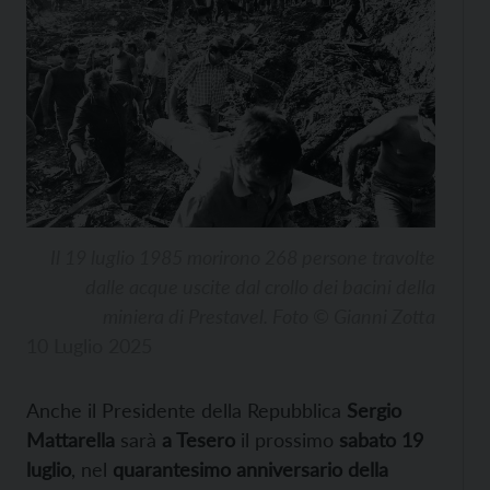
Il 19 luglio 1985 morirono 268 persone travolte
dalle acque uscite dal crollo dei bacini della
miniera di Prestavel. Foto © Gianni Zotta
10 Luglio 2025
Anche il Presidente della Repubblica
Sergio
Mattarella
sarà
a Tesero
il prossimo
sabato 19
luglio
, nel
quarantesimo anniversario della