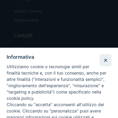
Vendita Online
Abbonamenti
Contatti
Chi Siamo
Informativa
Redazione
Scrivici
Utilizziamo cookie o tecnologie simili per
finalità tecniche e, con il tuo consenso, anche per
altre finalità ("interazioni e funzionalità semplici",
"miglioramento dell'esperienza", "misurazione" e
"targeting e pubblicità") come specificato nella
cookie policy.
Copyright © 2019 - Tutti i diritti riservati - Vit
Cliccando su "accetta" acconsenti all'utilizzo dei
Trentina Editrice
cookie. Cliccando su "personalizza" puoi avere
maggiori informazioni sui cookie utilizzati e