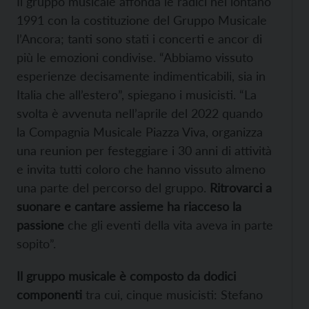
Il gruppo musicale affonda le radici nel lontano
1991 con la costituzione del Gruppo Musicale
l’Ancora; tanti sono stati i concerti e ancor di
più le emozioni condivise. “Abbiamo vissuto
esperienze decisamente indimenticabili, sia in
Italia che all’estero”, spiegano i musicisti. “La
svolta è avvenuta nell’aprile del 2022 quando
la Compagnia Musicale Piazza Viva, organizza
una reunion per festeggiare i 30 anni di attività
e invita tutti coloro che hanno vissuto almeno
una parte del percorso del gruppo.
Ritrovarci a
suonare e cantare assieme ha riacceso la
passione
che gli eventi della vita aveva in parte
sopito”.
Il gruppo musicale è composto da dodici
componenti
tra cui, cinque musicisti: Stefano