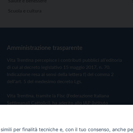
Salute e benessere
Scuola e cultura
Amministrazione trasparente
Vita Trentina percepisce i contributi pubblici all'editoria
di cui al decreto legislativo 15 maggio 2017, n. 70.
Indicazione resa ai sensi della lettera f) del comma 2
dell'art. 5 del medesimo decreto Lgs.
Vita Trentina, tramite la Fisc (Federazione Italiana
Settimanali Cattolici), ha aderito allo IAP (Istituto
dell'Autodisciplina Pubblicitaria) accettando il Codice di
Autodisciplina della Comunicazione Commerciale
imili per finalità tecniche e, con il tuo consenso, anche per 
Privacy Policy
Cookie Policy