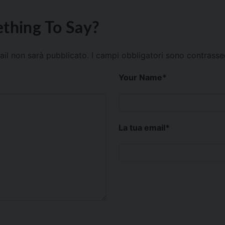
thing To Say?
mail non sarà pubblicato.
I campi obbligatori sono contrass
Your Name
*
La tua email
*