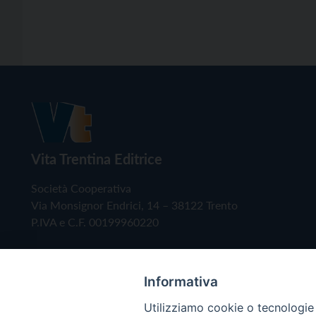
Vita Trentina Editrice
Società Cooperativa
Via Monsignor Endrici, 14 – 38122 Trento
P.IVA e C.F. 00199960220
Informativa
Utilizziamo cookie o tecnologie s