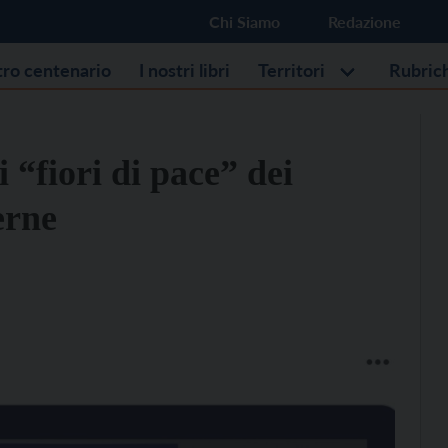
Chi Siamo
Redazione
stro centenario
I nostri libri
Territori
Rubric
i “fiori di pace” dei
erne