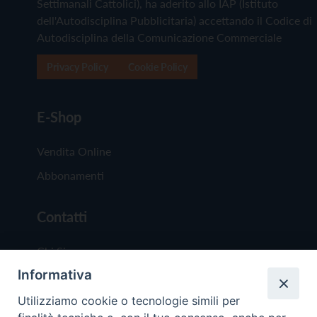
Settimanali Cattolici), ha aderito allo IAP (Istituto
dell'Autodisciplina Pubblicitaria) accettando il Codice di
Autodisciplina della Comunicazione Commerciale
Privacy Policy
Cookie Policy
E-Shop
Vendita Online
Abbonamenti
Contatti
Chi Siamo
Informativa
Redazione
Scrivici
Utilizziamo cookie o tecnologie simili per