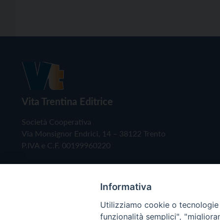
Vita Trentina Editrice
Società Cooperativa
Via Monsignor Endrici, 14 – 38122 Trento
P.IVA e C.F. 00199960220
Informativa
Utilizziamo cookie o tecnologie s
funzionalità semplici", "miglior