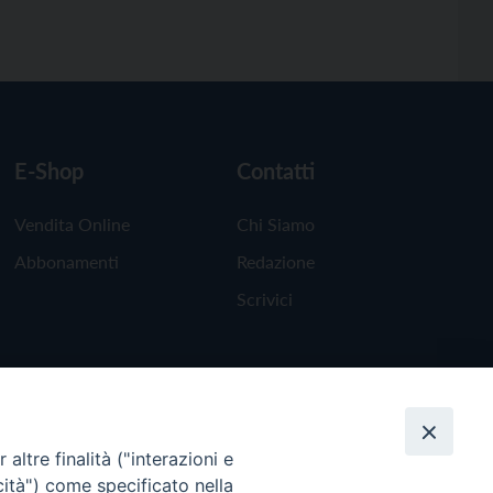
E-Shop
Contatti
Vendita Online
Chi Siamo
Abbonamenti
Redazione
Scrivici
altre finalità ("interazioni e
cità") come specificato nella