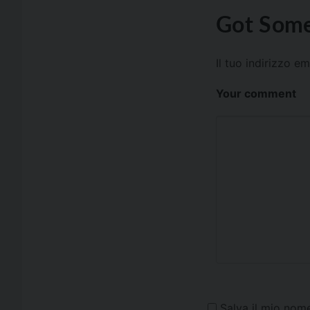
Got Some
Il tuo indirizzo e
Your comment
Salva il mio nom