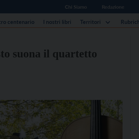
Chi Siamo
Redazione
stro centenario
I nostri libri
Territori
Rubric
to suona il quartetto