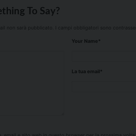
thing To Say?
mail non sarà pubblicato.
I campi obbligatori sono contrass
Your Name
*
La tua email
*
e, email e sito web in questo browser per la prossima vol