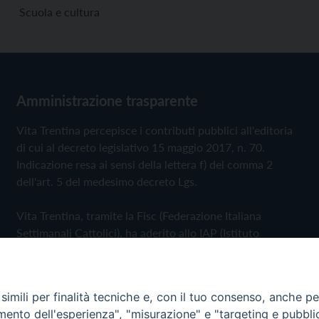
Scuola e cultura
Amministrazione trasparente
Vita Trentina percepisce i contributi pubblici all'editoria
di cui al decreto legislativo 15 maggio 2017, n. 70.
Indicazione resa ai sensi della lettera f) del comma 2
dell'art. 5 del medesimo decreto Lgs.
Vita Trentina, tramite la Fisc (Federazione Italiana
Settimanali Cattolici), ha aderito allo IAP (Istituto
dell'Autodisciplina Pubblicitaria) accettando il Codice di
Autodisciplina della Comunicazione Commerciale
imili per finalità tecniche e, con il tuo consenso, anche per 
Privacy Policy
Cookie Policy
amento dell'esperienza", "misurazione" e "targeting e pubbli