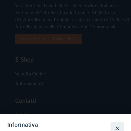
Vita Trentina, tramite la Fisc (Federazione Italiana
Settimanali Cattolici), ha aderito allo IAP (Istituto
dell'Autodisciplina Pubblicitaria) accettando il Codice di
Autodisciplina della Comunicazione Commerciale
Privacy Policy
Cookie Policy
E-Shop
Vendita Online
Abbonamenti
Contatti
Chi Siamo
Informativa
Redazione